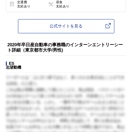
交通費
昼食
支給あり
支給あり
公式サイトを見る
2020年卒日産自動車の事務職のインターンエントリーシー
ト詳細（東京都市大学/男性)
ES
志望動機
リーダーとは「上に立つ者ではなく、多くの人を巻き込むことができ
る存在」だと思う。
これは私が実際に経験して感じたことだ。私は現在、バスケットボー
ルの社会人チームで多くの年上の人がいる中、代表者としてチームを
まとめる立場にいる。しかし、一番年下の私がチームをまとめること
は容易ではなかった。なぜなら代表者とはチームの上に立つ存在だと
思っていたからだ。そこで私は考え方を変えた。チームの上に立つの
ではなくチームの中心になり、仲間と沢山話して、周りを巻き込み、
全員でチームを作ることを大事にすることで仲間と協力できた。私は