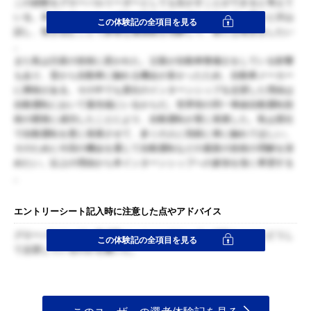
この経験をグローバルリーダーとしても生かすことができると考えて
いる。本インターンシップでは自分がリーダーとなって、周りと沢山
この体験記の全項目を見る
話し、巻き込むことで多様な価値観を理解して、新たな発見をしたい
。
また私は日産の技術に惹かれた。父親が自動車整備士をしている影響
もあり、昔から自動車に触れる機会が多かったため、自動車メーカー
に興味がある。その中でも貴社のインターンシップを志望した理由は
自動運転において最先端にいるからだ。世界初の同一車線自動運転技
術の開発に成功したことにより、自動運転が更に発展した。私は貴社
で自動運転を更に発展させて、多くの人に気軽に車に触れてほしい。
そのために今回の機会を通じて自動運転などの最新の技術の理解を深
めたい。以上の理由から本インターンシップへの参加を強く希望する
。
エントリーシート記入時に注意した点やアドバイス
グローバルリーダー養成塾ということでリーダー体験をもとにどうし
この体験記の全項目を見る
て志望しているのかを書いた。