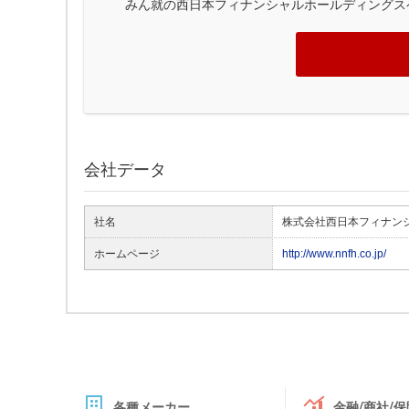
みん就の西日本フィナンシャルホールディングス
会社データ
社名
株式会社西日本フィナン
ホームページ
http://www.nnfh.co.jp/
各種メーカー
金融/商社/保