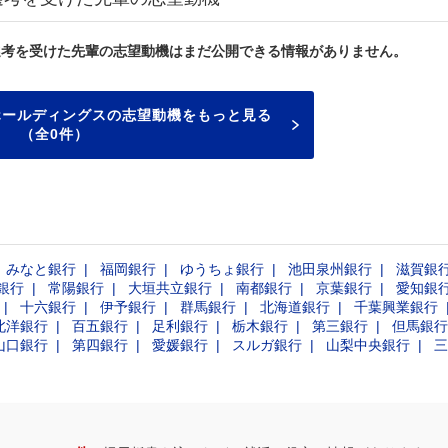
選考を受けた先輩の志望動機はまだ公開できる情報がありません。
ホールディングスの志望動機をもっと見る
（全0件）
みなと銀行
福岡銀行
ゆうちょ銀行
池田泉州銀行
滋賀銀
銀行
常陽銀行
大垣共立銀行
南都銀行
京葉銀行
愛知銀
十六銀行
伊予銀行
群馬銀行
北海道銀行
千葉興業銀行
北洋銀行
百五銀行
足利銀行
栃木銀行
第三銀行
但馬銀行
山口銀行
第四銀行
愛媛銀行
スルガ銀行
山梨中央銀行
三