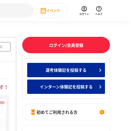
イベント
ログイン
ヘルプ
Event
の新卒就職人気企業ランキング
みんなのインターン人気企業ランキン
直近のイベント一覧
ログイン/会員登録
1
)
もっと見る
 IT・DX現場社員インタビュー
選考体験記を投稿する
の新卒就職人気企業ランキング
みんなのインターン人気企業ランキン
す！
インターン体験記を投稿する
初めてご利用される方