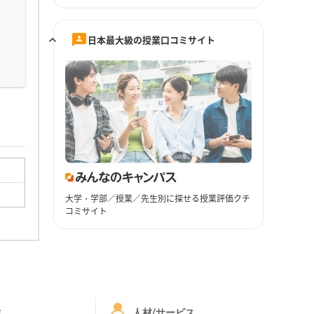
日本最大級の授業口コミサイト
大学・学部／授業／先生別に探せる授業評価クチ
コミサイト
ミ
人材/サービス