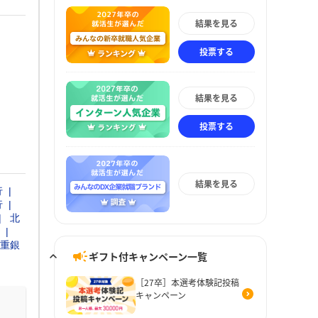
結果を見る
投票する
結果を見る
投票する
結果を見る
行
行
北
重銀
ギフト付キャンペーン一覧
［27卒］本選考体験記投稿
キャンペーン