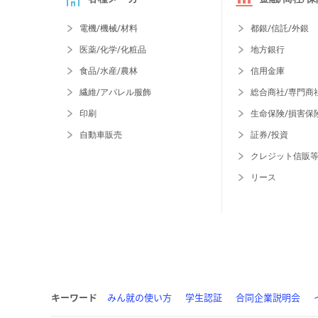
電機/機械/材料
都銀/信託/外銀
医薬/化学/化粧品
地方銀行
食品/水産/農林
信用金庫
繊維/アパレル服飾
総合商社/専門商
印刷
生命保険/損害保
自動車販売
証券/投資
クレジット信販
リース
キーワード
みん就の使い方
学生認証
合同企業説明会