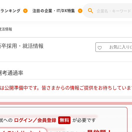
業ランキング
注目の企業・IT/DX特集
就活情報
注目の企業特集
みんなのIT業界新卒就職人気企業ランキング
みんな
[27卒] 本選考体験記投稿キャンペーン
28卒 注目企業特集
27卒 注目企業特集
みんなのDX企業就職ブランド調査
新卒採用・就活情報
お気に入り
(
注目のIT・DX企業特集
28卒 IT・DX企業特集
27卒 IT・DX企業特集
28卒
みんなのIT業界新卒就職人気企業ランキング
みんな
選考通過率
企業研究
は公開準備中です。皆さまからの情報ご提供をお待ちしていま