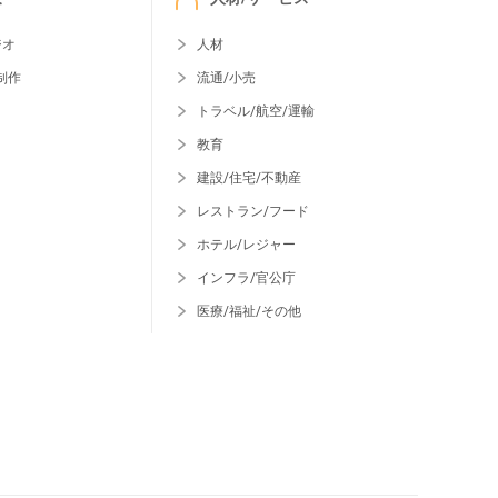
ジオ
人材
制作
流通/小売
トラベル/航空/運輸
教育
建設/住宅/不動産
レストラン/フード
ホテル/レジャー
インフラ/官公庁
医療/福祉/その他