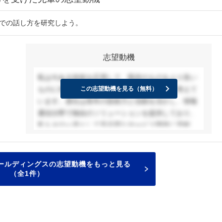
接での話し方を研究しよう。
志望動機
私は今ある技術を応用して、既存のものをより良い
ものに作り替えることで社会に貢献したいと考えて
この志望動機を見る（無料）
います。貴社は長年の技術力と信頼を活かし、情報
通信分野で独自のソリューションを提供しており、
私もその一員として高品質なサービス開発に貢献し
たいと考えています。大学ではシステム設計とプロ
グラミング技術を学び、利用者の利便性を考えた
UI/UX設計を重視してきました。大学で学んだ経験
ールディングスの志望動機をもっと見る
を活かし、貴社の価値をより向上させる形で貢献し
（全1件）
たいと考えています。貴社での成長と共に、社会貢
献をできるサービスを目指します。