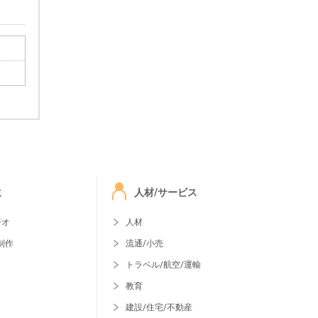
ミ
人材/サービス
ジオ
人材
制作
流通/小売
トラベル/航空/運輸
教育
建設/住宅/不動産