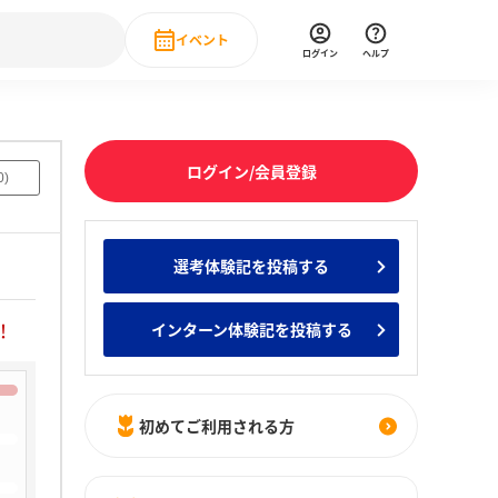
イベント
ログイン
ヘルプ
Event
の新卒就職人気企業ランキング
みんなのインターン人気企業ランキン
直近のイベント一覧
ログイン/会員登録
0
)
もっと見る
 IT・DX現場社員インタビュー
選考体験記を投稿する
の新卒就職人気企業ランキング
みんなのインターン人気企業ランキン
！
インターン体験記を投稿する
初めてご利用される方