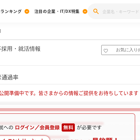
業ランキング
注目の企業・IT/DX特集
報
注目の企業特集
みんなのIT業界新卒就職人気企業ランキング
みんな
[27卒] 本選考体験記投稿キャンペーン
28卒 注目企業特集
27卒 注目企業特集
みんなのDX企業就職ブランド調査
卒採用・就活情報
お気に入り
(
注目のIT・DX企業特集
28卒 IT・DX企業特集
27卒 IT・DX企業特集
28卒
みんなのIT業界新卒就職人気企業ランキング
みんな
考通過率
企業研究
公開準備中です。皆さまからの情報ご提供をお待ちしています