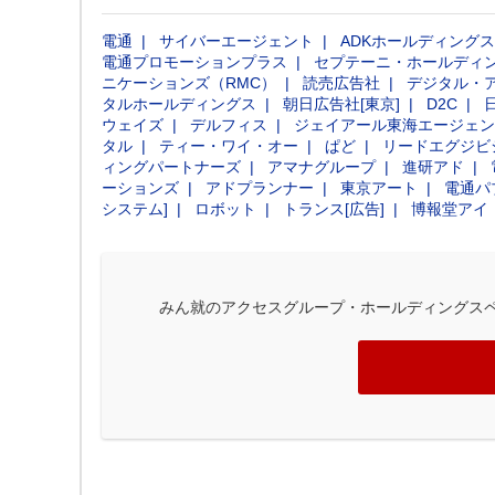
電通
サイバーエージェント
ADKホールディングス
電通プロモーションプラス
セプテーニ・ホールディ
ニケーションズ（RMC）
読売広告社
デジタル・
タルホールディングス
朝日広告社[東京]
D2C
ウェイズ
デルフィス
ジェイアール東海エージェン
タル
ティー・ワイ・オー
ぱど
リードエグジビ
ィングパートナーズ
アマナグループ
進研アド
ーションズ
アドプランナー
東京アート
電通パ
システム]
ロボット
トランス[広告]
博報堂アイ
みん就のアクセスグループ・ホールディングス