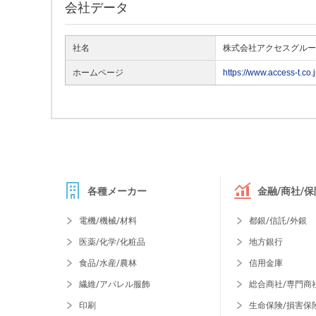
会社データ
社名
株式会社アクセスグルー
ホームページ
https://www.access-t.co.j
各種メーカー
金融/商社/保
電機/機械/材料
都銀/信託/外銀
医薬/化学/化粧品
地方銀行
食品/水産/農林
信用金庫
繊維/アパレル服飾
総合商社/専門商
印刷
生命保険/損害保