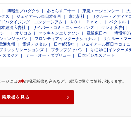
博報堂プロダクツ
あとらす二十一
東急エージェンシー
大
ングス
ジェイアール東日本企画
東北新社
リクルートメディア
アドバタイジング・コンソーシアム
ＡＯＩ Ｐｒｏ．
ベクトル
日本経済広告社
サイバー・コミュニケーションズ
クレオ[広告]
シー
オリコム
マッキャンエリクソン
電通東日本
博報堂D
ションジャパン
フロンティアインターナショナル
リクルートマ
電通九州
電通デジタル
日本経済社
ジェイアール西日本コミュ
ブリックリレーションズ
プラップジャパン
ゆこゆこ[インターメ
・スタジオ
テー・オー・ダブリュー
日本ビジネスアート
ページには
0件
の掲示板書き込みなど、就活に役立つ情報があります。
掲示板を見る