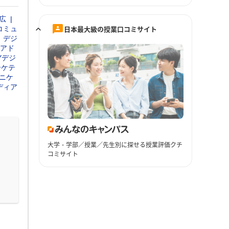
広
日本最大級の授業口コミサイト
コミュ
デジ
アド
Yデジ
ーケテ
ニケ
ディア
大学・学部／授業／先生別に探せる授業評価クチ
コミサイト