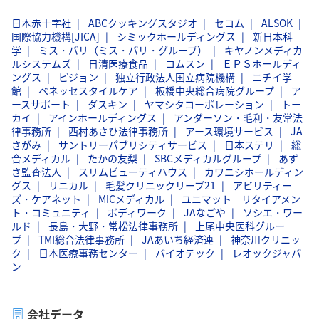
日本赤十字社
ABCクッキングスタジオ
セコム
ALSOK
国際協力機構[JICA]
シミックホールディングス
新日本科
学
ミス・パリ（ミス・パリ・グループ）
キヤノンメディカ
ルシステムズ
日清医療食品
コムスン
ＥＰＳホールディ
ングス
ピジョン
独立行政法人国立病院機構
ニチイ学
館
ベネッセスタイルケア
板橋中央総合病院グループ
ア
ースサポート
ダスキン
ヤマシタコーポレーション
トー
カイ
アインホールディングス
アンダーソン・毛利・友常法
律事務所
西村あさひ法律事務所
アース環境サービス
JA
さがみ
サントリーパブリシティサービス
日本ステリ
総
合メディカル
たかの友梨
SBCメディカルグループ
あず
さ監査法人
スリムビューティハウス
カワニシホールディン
グス
リニカル
毛髪クリニックリーブ21
アビリティー
ズ・ケアネット
MICメディカル
ユニマット リタイアメン
ト・コミュニティ
ボディワーク
JAなごや
ソシエ・ワー
ルド
長島・大野・常松法律事務所
上尾中央医科グルー
プ
TMI総合法律事務所
JAあいち経済連
神奈川クリニッ
ク
日本医療事務センター
バイオテック
レオックジャパ
ン
会社データ