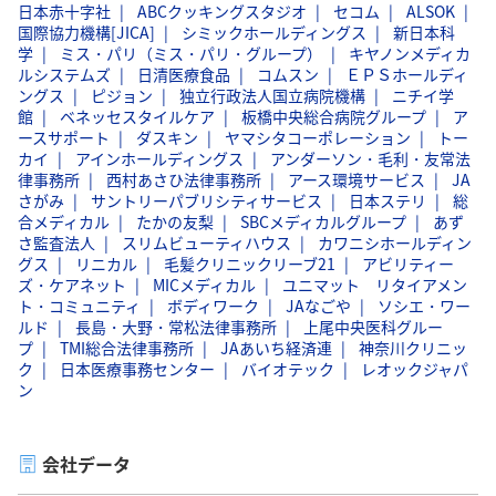
日本赤十字社
ABCクッキングスタジオ
セコム
ALSOK
国際協力機構[JICA]
シミックホールディングス
新日本科
学
ミス・パリ（ミス・パリ・グループ）
キヤノンメディカ
ルシステムズ
日清医療食品
コムスン
ＥＰＳホールディ
ングス
ピジョン
独立行政法人国立病院機構
ニチイ学
館
ベネッセスタイルケア
板橋中央総合病院グループ
ア
ースサポート
ダスキン
ヤマシタコーポレーション
トー
カイ
アインホールディングス
アンダーソン・毛利・友常法
律事務所
西村あさひ法律事務所
アース環境サービス
JA
さがみ
サントリーパブリシティサービス
日本ステリ
総
合メディカル
たかの友梨
SBCメディカルグループ
あず
さ監査法人
スリムビューティハウス
カワニシホールディン
グス
リニカル
毛髪クリニックリーブ21
アビリティー
ズ・ケアネット
MICメディカル
ユニマット リタイアメン
ト・コミュニティ
ボディワーク
JAなごや
ソシエ・ワー
ルド
長島・大野・常松法律事務所
上尾中央医科グルー
プ
TMI総合法律事務所
JAあいち経済連
神奈川クリニッ
ク
日本医療事務センター
バイオテック
レオックジャパ
ン
会社データ