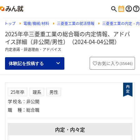
トップ
電機/機械/材料
三菱重工業の就活情報
三菱重工業の内定・内
2025年卒三菱重工業の総合職の内定情報、アドバ
イス詳細（非公開/男性）（2024-04-04公開）
内定承諾・辞退理由・アドバイス
お気に入り
(
35646
)
体験記を投稿する
25年卒
理系
男性
学校名
：
非公開
職種
：
総合職
内定・内々定