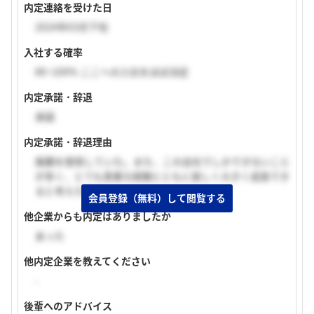
内定連絡を受けた日
2024年03月下旬
入社する確率
80~100% ここへの入社をほぼ決定
内定承諾・辞退
承諾
内定承諾・辞退理由
推薦を使用していた。また、この会社でしかできないこと
が多く、とても貴重な経験とともに楽しく大きく成長でき
ると考えたから。
会員登録（無料）して閲覧する
他企業からも内定はありましたか
あった
他内定企業を教えてください
-
後輩へのアドバイス