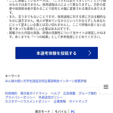
ここに掲載しているデータは、「こうすれば必ずうまくいく」という類
のものではありません。採用過程は人によって異なりますし、方針の変
更や採用担当者が変わることで前年と大幅に変更される場合もありえま
す。
また、言うまでもないことですが、採用過程に対する感じ方は主観的な
ものに過ぎません。他人が誉めているからといってかならずしもあなた
にとって望ましい企業とは言い切れませんし、ここで評価の高くない企
業であっても素晴らしい企業はあるはずです。
掲載された内容の真偽、評価の信頼性について当サイトは保証しかねま
す。あくまでも「一つの結果」として参考程度にとどめてください。
本選考体験を投稿する
キーワード
みん就の使い方
学生認証
合同企業説明会
インターン
授業評価
利用規約
掲示板ガイドライン
ヘルプ
広告掲載
グループ規約
プライバシーポリシー
外部送信ポリシー
カスタマーハラスメントポリシー
企業情報
サイトマップ
表示モード
モバイル
PC