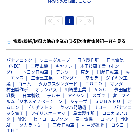
体験記の詳細はこちら
1
電機/機械/材料の他の企業の[1-5]次選考体験記一覧を見る
パナソニック
ソニーグループ
日立製作所
日本電気
（NEC）
三菱電機
キヤノン
本田技研工業（ホン
ダ）
トヨタ自動車
デンソー
東芝
日産自動車
キ
ーエンス
三菱重工業
バンダイ
京セラ
ダイキン工
業
ローム
タカラスタンダード
ＴＯＴＯ
マツダ
村田製作所
オリンパス
川崎重工業
ＡＧＣ
豊田自動
織機
日本製鉄
テルモ
アイシン
スズキ
富士フイ
ルムビジネスイノベーション
シャープ
ＳＵＢＡＲＵ
オ
ムロン
ブリヂストン
ヤマハ発動機
リコー
パナソニ
ック電工
アイリスオーヤマ
島津製作所
コニカミノル
タ
YKK
セイコーエプソン
富士電機
コマツ
YKK
AP
タカラトミー
三菱自動車
神戸製鋼所
コクヨ
ＩＨＩ