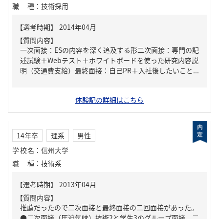
職種
：
技術採用
【質問内容】
一次面接：ESの内容を深く追及する形二次面接：専門の記
述試験＋Webテスト＋ホワイトボードを使った研究内容説
明（交通費支給）最終面接：自己PR＋入社後したいこと...
体験記の詳細はこちら
14年卒
理系
男性
学校名
：
信州大学
職種
：
技術系
【質問内容】
推薦だったので二次面接と最終面接の二回面接があった。
●二次面接（圧迫気味）技術2と学生3のグループ面接。二