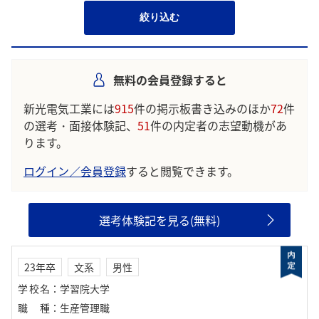
絞り込む
無料の会員登録すると
新光電気工業には
915
件の掲示板書き込みのほか
72
件
の選考・面接体験記、
51
件の内定者の志望動機があ
ります。
ログイン／会員登録
すると閲覧できます。
選考体験記を見る(無料)
23年卒
文系
男性
学校名
：
学習院大学
職種
：
生産管理職