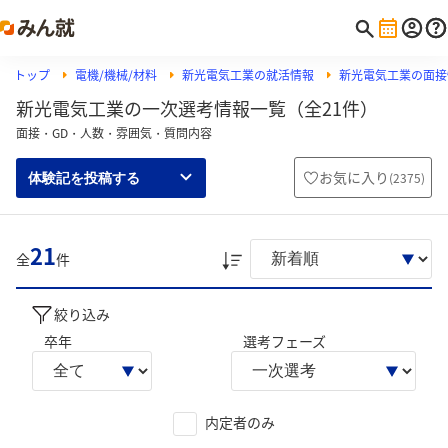
トップ
電機/機械/材料
新光電気工業の就活情報
新光電気工業の面接
新光電気工業の一次選考情報一覧（全21件）
面接・GD・人数・雰囲気・質問内容
お気に入り
(
2375
)
体験記を投稿する
21
全
件
絞り込み
卒年
選考フェーズ
内定者のみ