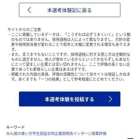
本選考体験記に戻る
サイトからのご注意
ここに掲載しているデータは、「こうすれば必ずうまくいく」という類
のものではありません。採用過程は人によって異なりますし、方針の変
更や採用担当者が変わることで前年と大幅に変更される場合もありえま
す。
また、言うまでもないことですが、採用過程に対する感じ方は主観的な
ものに過ぎません。他人が誉めているからといってかならずしもあなた
にとって望ましい企業とは言い切れませんし、ここで評価の高くない企
業であっても素晴らしい企業はあるはずです。
掲載された内容の真偽、評価の信頼性について当サイトは保証しかねま
す。あくまでも「一つの結果」として参考程度にとどめてください。
本選考体験を投稿する
キーワード
みん就の使い方
学生認証
合同企業説明会
インターン
授業評価