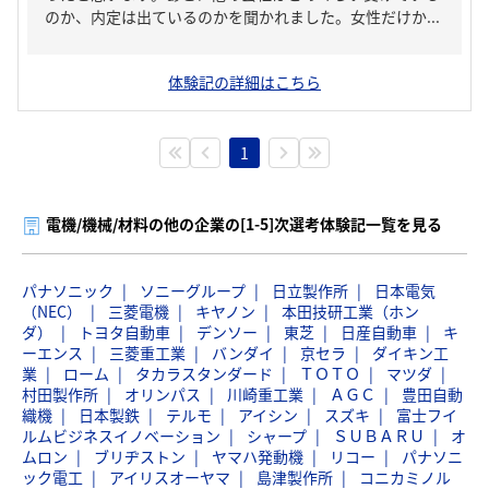
のか、内定は出ているのかを聞かれました。女性だけか...
体験記の詳細はこちら
1
電機/機械/材料の他の企業の[1-5]次選考体験記一覧を見る
パナソニック
ソニーグループ
日立製作所
日本電気
（NEC）
三菱電機
キヤノン
本田技研工業（ホン
ダ）
トヨタ自動車
デンソー
東芝
日産自動車
キ
ーエンス
三菱重工業
バンダイ
京セラ
ダイキン工
業
ローム
タカラスタンダード
ＴＯＴＯ
マツダ
村田製作所
オリンパス
川崎重工業
ＡＧＣ
豊田自動
織機
日本製鉄
テルモ
アイシン
スズキ
富士フイ
ルムビジネスイノベーション
シャープ
ＳＵＢＡＲＵ
オ
ムロン
ブリヂストン
ヤマハ発動機
リコー
パナソニ
ック電工
アイリスオーヤマ
島津製作所
コニカミノル