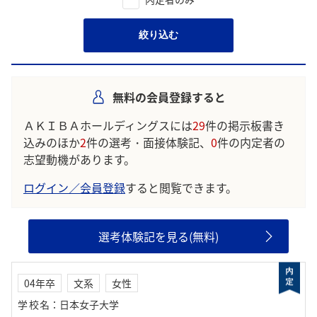
絞り込む
無料の会員登録すると
ＡＫＩＢＡホールディングスには
29
件の掲示板書き
込みのほか
2
件の選考・面接体験記、
0
件の内定者の
志望動機があります。
ログイン／会員登録
すると閲覧できます。
選考体験記を見る(無料)
04年卒
文系
女性
学校名
：
日本女子大学