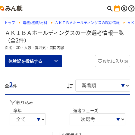
トップ
電機/機械/材料
ＡＫＩＢＡホールディングスの就活情報
ＡＫ
ＡＫＩＢＡホールディングスの一次選考情報一覧
（全2件）
面接・GD・人数・雰囲気・質問内容
お気に入り
(
6
)
体験記を投稿する
2
全
件
絞り込み
卒年
選考フェーズ
内定者のみ