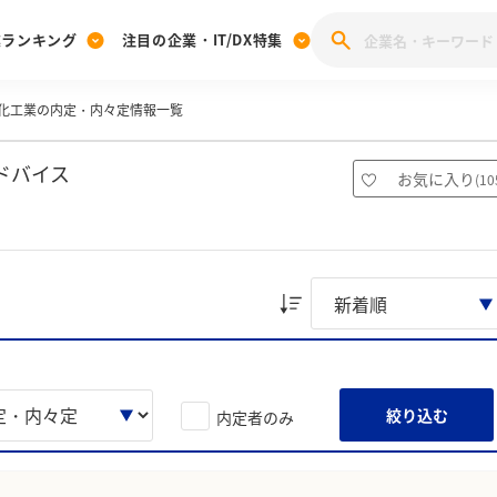
業ランキング
注目の企業・IT/DX特集
化工業の内定・内々定情報一覧
注目の企業特集
みんなのIT業界新卒就職人気企業ランキング
みんな
[27卒] 本選考体験記投稿キャンペーン
28卒 注目企業特集
27卒 注目企業特集
みんなのDX企業就職ブランド調査
ドバイス
お気に入り
(
10
注目のIT・DX企業特集
28卒 IT・DX企業特集
27卒 IT・DX企業特集
28卒
みんなのIT業界新卒就職人気企業ランキング
みんな
企業研究
絞り込む
内定者のみ