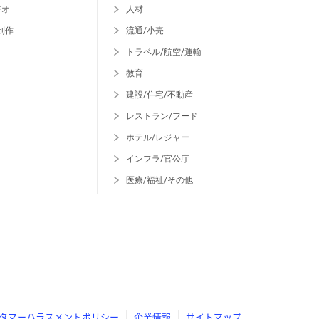
ジオ
人材
制作
流通/小売
トラベル/航空/運輸
教育
建設/住宅/不動産
レストラン/フード
ホテル/レジャー
インフラ/官公庁
医療/福祉/その他
タマーハラスメントポリシー
企業情報
サイトマップ