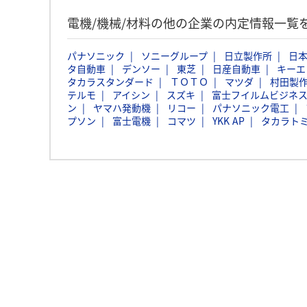
電機/機械/材料の他の企業の内定情報一覧
パナソニック
ソニーグループ
日立製作所
日本
タ自動車
デンソー
東芝
日産自動車
キーエ
タカラスタンダード
ＴＯＴＯ
マツダ
村田製
テルモ
アイシン
スズキ
富士フイルムビジネ
ン
ヤマハ発動機
リコー
パナソニック電工
プソン
富士電機
コマツ
YKK AP
タカラト