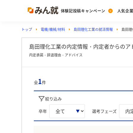
体験記投稿キャンペーン
人気企
トップ
電機/機械/材料
島田理化工業の就活情報
島田理
Post
Ranking
PickUp
投稿する
ランキングを見る
注目の企業特集
島田理化工業の内定情報・内定者からのア
内定承諾・辞退理由・アドバイス
Vote
投票する
1
全
件
動画で知ろう！業界・
絞り込み
卒年
選考フェーズ