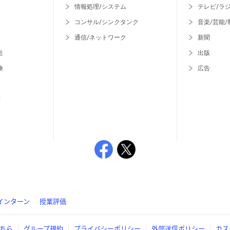
情報処理/システム
テレビ/ラ
コンサル/シンクタンク
音楽/芸能/
通信/ネットワーク
新聞
社
出版
険
広告
等
インターン
授業評価
ちら
グループ規約
プライバシーポリシー
外部送信ポリシー
カス