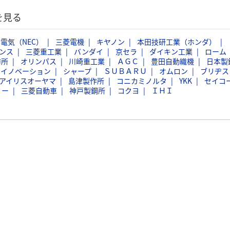
を見る
電気（NEC）
三菱電機
キヤノン
本田技研工業（ホンダ）
ンス
三菱重工業
バンダイ
京セラ
ダイキン工業
ローム
作所
オリンパス
川崎重工業
ＡＧＣ
豊田自動織機
日本製
スイノベーション
シャープ
ＳＵＢＡＲＵ
オムロン
ブリヂス
アイリスオーヤマ
島津製作所
コニカミノルタ
YKK
セイコ
ミー
三菱自動車
神戸製鋼所
コクヨ
ＩＨＩ