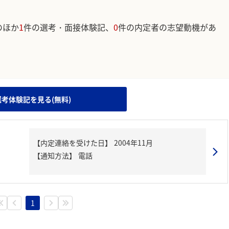
のほか
1
件の選考・面接体験記、
0
件の内定者の志望動機があ
。
選考体験記を見る(無料)
【内定連絡を受けた日】
2004年11月
【通知方法】
電話
1