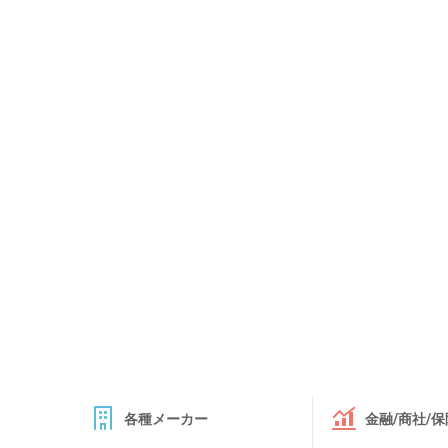
各種メーカー
金融/商社/保