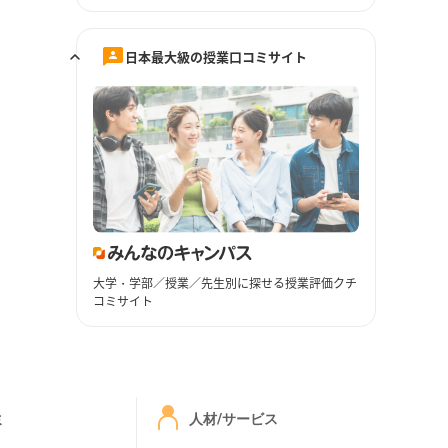
日本最大級の授業口コミサイト
大学・学部／授業／先生別に探せる授業評価クチ
コミサイト
ミ
人材/サービス