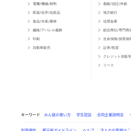
電機/機械/材料
都銀/信託/外銀
医薬/化学/化粧品
地方銀行
食品/水産/農林
信用金庫
繊維/アパレル服飾
総合商社/専門商
印刷
生命保険/損害保
自動車販売
証券/投資
クレジット信販
リース
キーワード
みん就の使い方
学生認証
合同企業説明会
利用規約
掲示板ガイドライン
ヘルプ
法人のお客様はこ