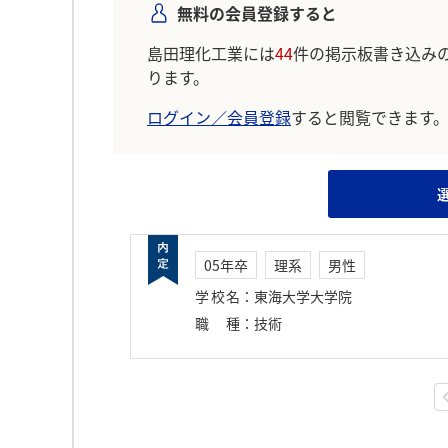
無料の会員登録すると
島田理化工業には
44
件の掲示板書き込み
ります。
ログイン／会員登録
すると閲覧できます
05年卒
理系
男性
学校名
：
東海大学大学院
職種
：
技術