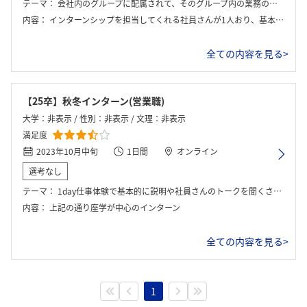
テーマ：
会社内のグループに配属されて、そのグループ内の業務の一部を体験する。
内容：
インターンシップを担当してくれる社員さんが1人おり、基本的にその方の指示に従って作業を進めた。仕事後に若手社員との懇親会を参加してくださり、ざっくばらんに様々な話を聞いた。
全ての内容を見る>
【25卒】秋冬インターン(営業職)
大学：非表示 / 性別：非表示 / 文理：非表示
満足度
2023年10月中旬
1日間
オンライン
選考なし
テーマ：
1day仕事体験で基本的に説明や社員さんのトークを聞くさらに社員さんにズーム越しで質問するという内容のインターンシップであった
内容：
上記の通り座学が中心のインターン
全ての内容を見る>
1