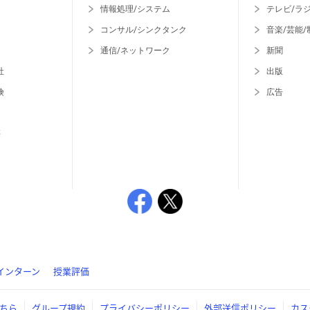
情報処理/システム
テレビ/ラ
コンサル/シンクタンク
音楽/芸能/
通信/ネットワーク
新聞
社
出版
険
広告
等
インターン
授業評価
ちら
グループ規約
プライバシーポリシー
外部送信ポリシー
カス