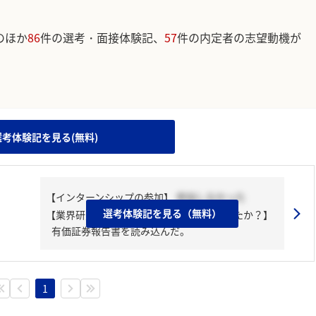
のほか
86
件の選考・面接体験記、
57
件の内定者の志望動機が
。
選考体験記を見る(無料)
【インターンシップの参加】
参加しなかった
選考体験記を見る（無料）
【業界研究・企業研究はどんな風にしましたか？】
有価証券報告書を読み込んだ。
1