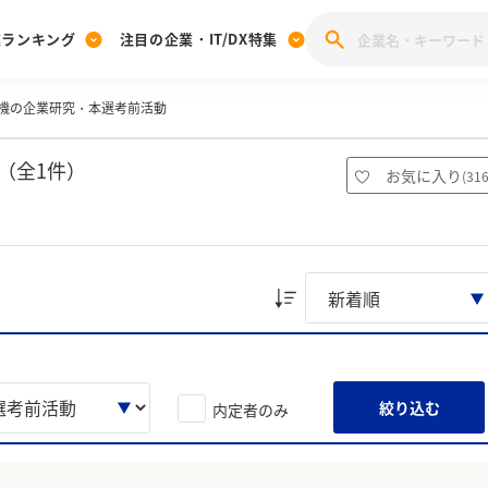
業ランキング
注目の企業・IT/DX特集
機の企業研究・本選考前活動
注目の企業特集
みんなのIT業界新卒就職人気企業ランキング
みんな
[27卒] 本選考体験記投稿キャンペーン
28卒 注目企業特集
27卒 注目企業特集
みんなのDX企業就職ブランド調査
（全1件）
お気に入り
(
31
注目のIT・DX企業特集
28卒 IT・DX企業特集
27卒 IT・DX企業特集
28卒
みんなのIT業界新卒就職人気企業ランキング
みんな
企業研究
絞り込む
内定者のみ