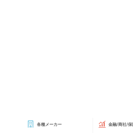
各種メーカー
金融/商社/保