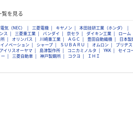
一覧を見る
電気（NEC）
三菱電機
キヤノン
本田技研工業（ホンダ）
ンス
三菱重工業
バンダイ
京セラ
ダイキン工業
ローム
作所
オリンパス
川崎重工業
ＡＧＣ
豊田自動織機
日本製
スイノベーション
シャープ
ＳＵＢＡＲＵ
オムロン
ブリヂス
アイリスオーヤマ
島津製作所
コニカミノルタ
YKK
セイコ
ミー
三菱自動車
神戸製鋼所
コクヨ
ＩＨＩ