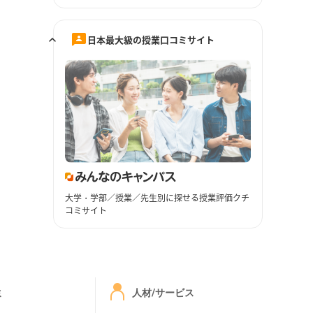
日本最大級の授業口コミサイト
大学・学部／授業／先生別に探せる授業評価クチ
コミサイト
ミ
人材/サービス