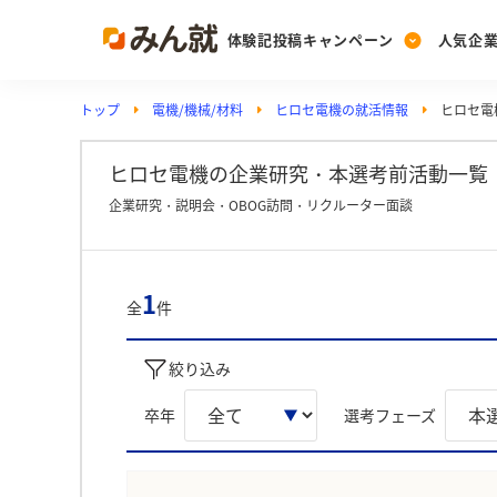
体験記投稿キャンペーン
人気企
トップ
電機/機械/材料
ヒロセ電機の就活情報
ヒロセ電
Post
Ranking
PickUp
投稿する
ランキングを見る
注目の企業特集
ヒロセ電機の企業研究・本選考前活動一覧 
企業研究・説明会・OBOG訪問・リクルーター面談
Vote
投票する
1
全
件
動画で知ろう！業界・
絞り込み
卒年
選考フェーズ