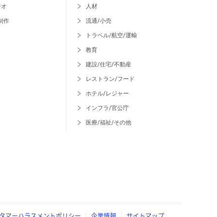
ジオ
人材
制作
流通/小売
トラベル/航空/運輸
教育
建設/住宅/不動産
レストラン/フード
ホテル/レジャー
インフラ/官公庁
医療/福祉/その他
タマーハラスメントポリシー
企業情報
サイトマップ