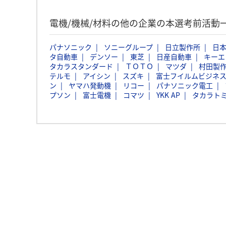
電機/機械/材料の他の企業の本選考前活動
パナソニック
ソニーグループ
日立製作所
日本
タ自動車
デンソー
東芝
日産自動車
キーエ
タカラスタンダード
ＴＯＴＯ
マツダ
村田製
テルモ
アイシン
スズキ
富士フイルムビジネ
ン
ヤマハ発動機
リコー
パナソニック電工
プソン
富士電機
コマツ
YKK AP
タカラト