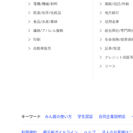
電機/機械/材料
都銀/信託/外銀
医薬/化学/化粧品
地方銀行
食品/水産/農林
信用金庫
繊維/アパレル服飾
総合商社/専門商
印刷
生命保険/損害保
自動車販売
証券/投資
クレジット信販
リース
キーワード
みん就の使い方
学生認証
合同企業説明会
利用規約
掲示板ガイドライン
ヘルプ
法人のお客様はこ