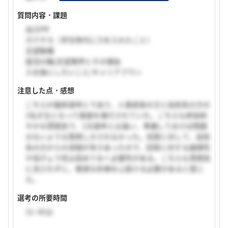
質問内容・課題
自己PR
ガクチカ（学生時代に力を入れたこと）
志望動機
就活の軸/志望業界とその理由
入社後にしたいこと/キャリアプラン
注意した点・感想
こちらが最終選考とであり、人事部長の方と技術系の方の
2名が主となって面接を進行されていた。こちらも終始和
やかな雰囲気で、1次選考とは違い、準備しておけば問題
のないような質問しかされなかった。回答に対して、技術
系の方からの深堀が多少あったので、回答に対する論理性
や信ぴょう性は高めておく必要性がある。こちらも雰囲気
に流されずに、簡潔な祈祷を心掛ける必要があると感じ
た。
選考の所要時間
31~45分