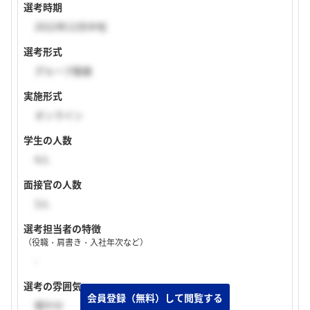
選考時期
2022年12月中旬
選考形式
グループ面接
実施形式
オンライン
学生の人数
4人
面接官の人数
3人
選考担当者の特徴
（役職・肩書き・入社年次など）
-
選考の雰囲気
穏やか