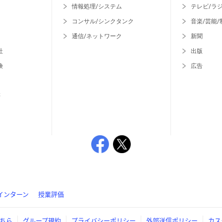
情報処理/システム
テレビ/ラ
コンサル/シンクタンク
音楽/芸能/
通信/ネットワーク
新聞
社
出版
険
広告
等
インターン
授業評価
ちら
グループ規約
プライバシーポリシー
外部送信ポリシー
カス