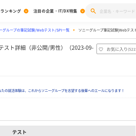
業ランキング
注目の企業・IT/DX特集
ーグループの筆記試験/Webテスト/SPI一覧
ソニーグループ筆記試験|Webテスト
注目の企業特集
みんなのIT業界新卒就職人気企業ランキング
みんな
[27卒] 本選考体験記投稿キャンペーン
28卒 注目企業特集
27卒 注目企業特集
みんなのDX企業就職ブランド調査
スト詳細（非公開/男性）（2023-09-
お気に入り
(
521
注目のIT・DX企業特集
28卒 IT・DX企業特集
27卒 IT・DX企業特集
28卒
みんなのIT業界新卒就職人気企業ランキング
みんな
企業研究
なたの就活体験は、これからソニーグループを志望する後輩へのエールになります！
テスト