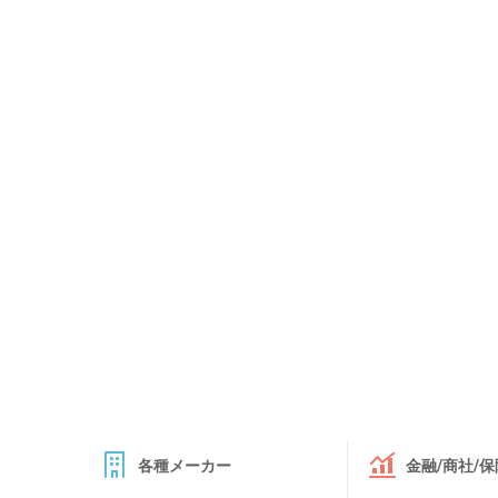
各種メーカー
金融/商社/保