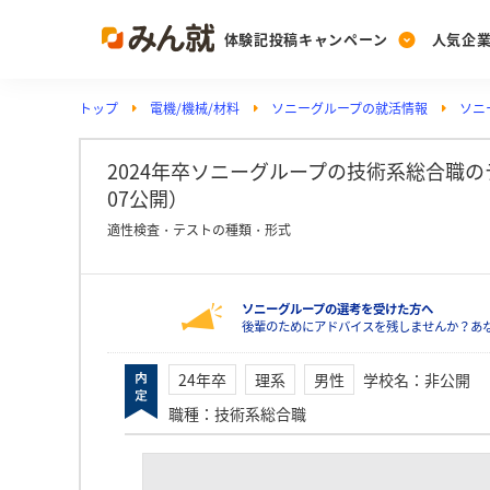
体験記投稿キャンペーン
人気企
トップ
電機/機械/材料
ソニーグループの就活情報
ソニ
Post
Ranking
PickUp
投稿する
ランキングを見る
注目の企業特集
2024年卒ソニーグループの技術系総合職のテ
07公開）
適性検査・テストの種類・形式
Vote
投票する
ソニーグループの選考を受けた方へ
動画で知ろう！業界・
後輩のためにアドバイスを残しませんか？あ
24年卒
理系
男性
学校名
：
非公開
職種
：
技術系総合職