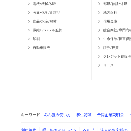
電機/機械/材料
都銀/信託/外銀
医薬/化学/化粧品
地方銀行
食品/水産/農林
信用金庫
繊維/アパレル服飾
総合商社/専門商
印刷
生命保険/損害保
自動車販売
証券/投資
クレジット信販
リース
キーワード
みん就の使い方
学生認証
合同企業説明会
利用規約
掲示板ガイドライン
ヘルプ
法人のお客様はこ