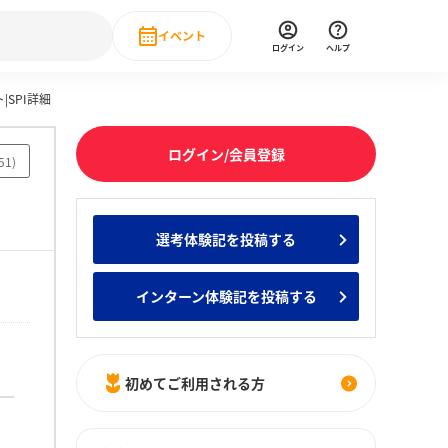
イベント
ログイン
ヘルプ
|SPI詳細
Event
の新卒就職人気企業ランキング
みんなのインターン人気企業ランキン
直近のイベント一覧
ログイン/会員登録
51
)
もっと見る
 IT・DX現場社員インタビュー
選考体験記を投稿する
の新卒就職人気企業ランキング
みんなのインターン人気企業ランキン
インターン体験記を投稿する
初めてご利用される方