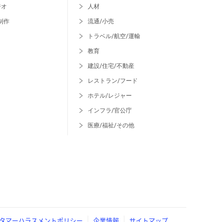
ジオ
人材
制作
流通/小売
トラベル/航空/運輸
教育
建設/住宅/不動産
レストラン/フード
ホテル/レジャー
インフラ/官公庁
医療/福祉/その他
タマーハラスメントポリシー
企業情報
サイトマップ