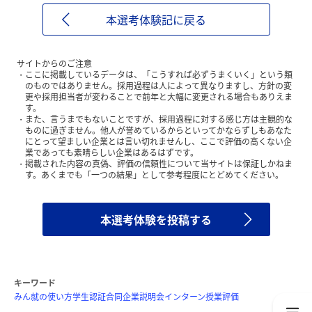
本選考体験記に戻る
サイトからのご注意
ここに掲載しているデータは、「こうすれば必ずうまくいく」という類
のものではありません。採用過程は人によって異なりますし、方針の変
更や採用担当者が変わることで前年と大幅に変更される場合もありえま
す。
また、言うまでもないことですが、採用過程に対する感じ方は主観的な
ものに過ぎません。他人が誉めているからといってかならずしもあなた
にとって望ましい企業とは言い切れませんし、ここで評価の高くない企
業であっても素晴らしい企業はあるはずです。
掲載された内容の真偽、評価の信頼性について当サイトは保証しかねま
す。あくまでも「一つの結果」として参考程度にとどめてください。
本選考体験を投稿する
キーワード
みん就の使い方
学生認証
合同企業説明会
インターン
授業評価