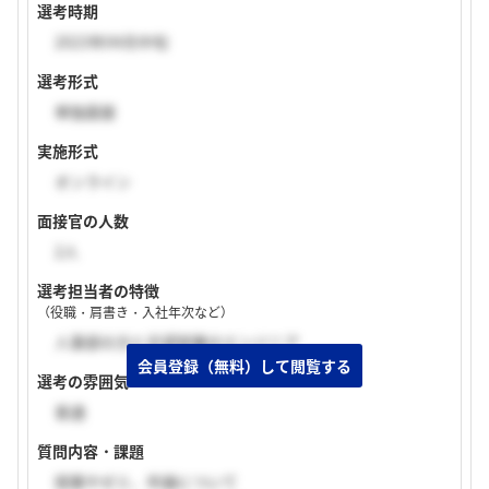
選考時期
2023年04月中旬
選考形式
単独面接
実施形式
オンライン
面接官の人数
2人
選考担当者の特徴
（役職・肩書き・入社年次など）
人事部の方と志望部署のエンジニア
選考の雰囲気
普通
質問内容・課題
授業やゼミ、卒論について