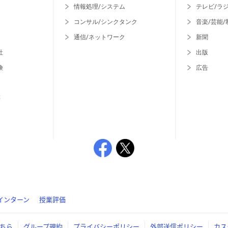
情報処理/システム
テレビ/ラ
コンサル/シンクタンク
音楽/芸能/
通信/ネットワーク
新聞
社
出版
険
広告
等
インターン
授業評価
ちら
グループ規約
プライバシーポリシー
外部送信ポリシー
カス