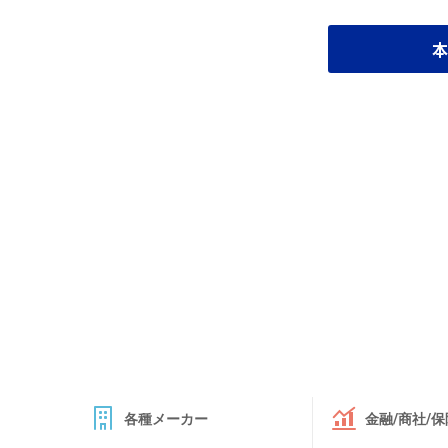
本
各種メーカー
金融/商社/保