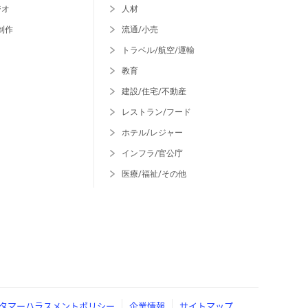
ジオ
人材
制作
流通/小売
トラベル/航空/運輸
教育
建設/住宅/不動産
レストラン/フード
ホテル/レジャー
インフラ/官公庁
医療/福祉/その他
タマーハラスメントポリシー
企業情報
サイトマップ