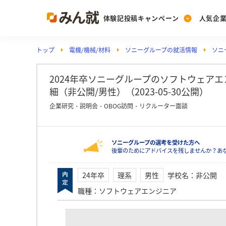
体験記投稿キャンペーン
人気企
トップ
電機/機械/材料
ソニーグループの就活情報
ソニ
Post
Ranking
PickUp
投稿する
ランキングを見る
注目の企業特集
2024年卒ソニーグループのソフトウェア
細（非公開/男性）（2023-05-30公開）
企業研究・説明会・OBOG訪問・リクルーター面談
Vote
投票する
ソニーグループの選考を受けた方へ
動画で知ろう！業界・
後輩のためにアドバイスを残しませんか？あ
24年卒
理系
男性
学校名
：
非公開
職種
：
ソフトウェアエンジニア