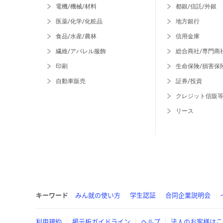
電機/機械/材料
都銀/信託/外銀
医薬/化学/化粧品
地方銀行
食品/水産/農林
信用金庫
繊維/アパレル服飾
総合商社/専門商
印刷
生命保険/損害保
自動車販売
証券/投資
クレジット信販
リース
キーワード
みん就の使い方
学生認証
合同企業説明会
利用規約
掲示板ガイドライン
ヘルプ
法人のお客様はこ