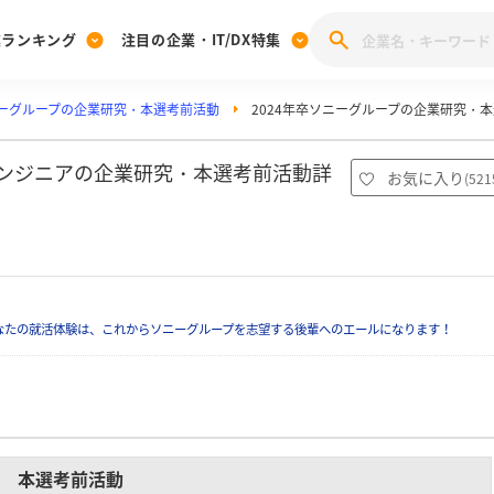
業ランキング
注目の企業・IT/DX特集
ーグループの企業研究・本選考前活動
2024年卒ソニーグループの企業研究・
注目の企業特集
みんなのIT業界新卒就職人気企業ランキング
みんな
[27卒] 本選考体験記投稿キャンペーン
28卒 注目企業特集
27卒 注目企業特集
みんなのDX企業就職ブランド調査
エンジニアの企業研究・本選考前活動詳
お気に入り
(
521
注目のIT・DX企業特集
28卒 IT・DX企業特集
27卒 IT・DX企業特集
28卒
みんなのIT業界新卒就職人気企業ランキング
みんな
企業研究
なたの就活体験は、これからソニーグループを志望する後輩へのエールになります！
本選考前活動