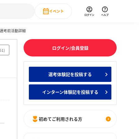
イベント
ログイン
ヘルプ
本選考前活動詳細
Event
の新卒就職人気企業ランキング
みんなのインターン人気企業ランキン
直近のイベント一覧
ログイン/会員登録
51
)
もっと見る
 IT・DX現場社員インタビュー
選考体験記を投稿する
の新卒就職人気企業ランキング
みんなのインターン人気企業ランキン
インターン体験記を投稿する
初めてご利用される方