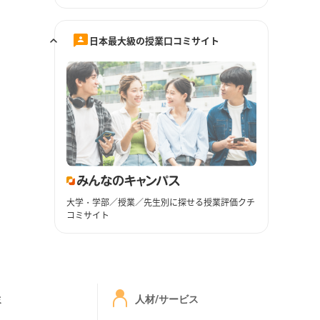
日本最大級の授業口コミサイト
大学・学部／授業／先生別に探せる授業評価クチ
コミサイト
ミ
人材/サービス