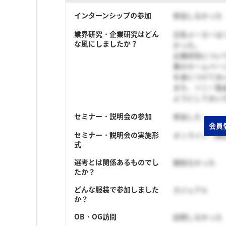
インターンシップの参加
参加しなかった
業界研究・企業研究はどん
日系メーカーは
な風にしましたか？
かった。
企業研究につい
業のホームペー
を身につけてお
また、ソニー製
ようにしておい
セミナー・説明会の参加
参加した
会員
セミナー・説明会の実施形
オンライン（顔
式
選考とは関係あるものでし
関係なかった
たか？
どんな服装で参加しました
カジュアル
か？
OB・OG訪問
訪問しなかった