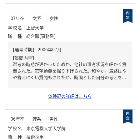
07年卒
文系
女性
学校名
：
上智大学
職種
：
総合職(事務系)
【質問内容】
選考の時期が遅かったためか、他社の選考状況を細かく質
問された。志望動機を掘り下げられた。和やか。最終はや
や答えにくい質問もされたが、断固とした自分の考えを...
体験記の詳細はこちら
06年卒
理系
男性
学校名
：
東京電機大学大学院
職種
：
技術採用