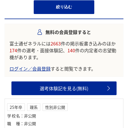
絞り込む
無料の会員登録すると
富士通ゼネラルには
2663
件の掲示板書き込みのほか
174
件の選考・面接体験記、
140
件の内定者の志望動
機があります。
ログイン／会員登録
すると閲覧できます。
選考体験記を見る(無料)
25年卒
理系
性別非公開
学校名
：
非公開
職種
：
非公開