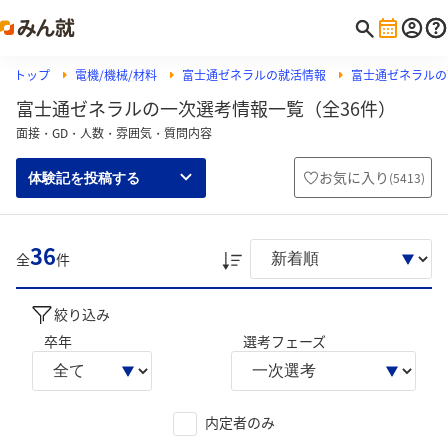
トップ
電機/機械/材料
富士通ゼネラルの就活情報
富士通ゼネラルの
富士通ゼネラルの一次選考情報一覧（全36件）
面接・GD・人数・雰囲気・質問内容
お気に入り
(
5413
)
体験記を投稿する
36
全
件
絞り込み
卒年
選考フェーズ
内定者のみ