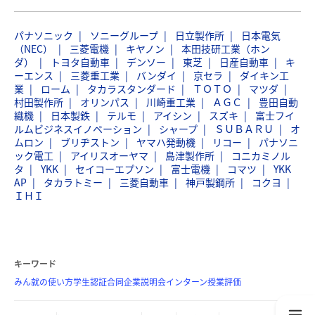
パナソニック
ソニーグループ
日立製作所
日本電気
（NEC）
三菱電機
キヤノン
本田技研工業（ホン
ダ）
トヨタ自動車
デンソー
東芝
日産自動車
キ
ーエンス
三菱重工業
バンダイ
京セラ
ダイキン工
業
ローム
タカラスタンダード
ＴＯＴＯ
マツダ
村田製作所
オリンパス
川崎重工業
ＡＧＣ
豊田自動
織機
日本製鉄
テルモ
アイシン
スズキ
富士フイ
ルムビジネスイノベーション
シャープ
ＳＵＢＡＲＵ
オ
ムロン
ブリヂストン
ヤマハ発動機
リコー
パナソニ
ック電工
アイリスオーヤマ
島津製作所
コニカミノル
タ
YKK
セイコーエプソン
富士電機
コマツ
YKK
AP
タカラトミー
三菱自動車
神戸製鋼所
コクヨ
ＩＨＩ
キーワード
みん就の使い方
学生認証
合同企業説明会
インターン
授業評価