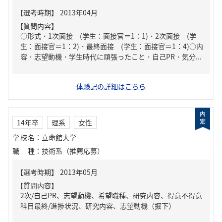
【質問内容】
○形式・1次面接 (学生：面接官＝1：1)・2次面接 (学
生：面接官＝1：2)・最終面接 (学生：面接官＝1：4)○内
容・志望動機・学生時代に頑張ったこと・自己PR・気分...
体験記の詳細はこちら
14年卒
理系
女性
学校名
：
立命館大学
職種
：
技術系（推薦応募）
【質問内容】
2次/自己PR、志望動機、希望職種、研究内容、得意不得意
科目最終/進捗状況、研究内容、志望動機（掘下）