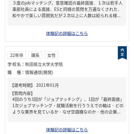
３度のjobマッチング，意思確認の最終面接．１次は若手人
事部社員による面接．ESと同様の質問を万遍なくされた．
和やかで楽しい雰囲気だが２次以上に人数は絞られる様...
体験記の詳細はこちら
22年卒
理系
女性
学校名
：
秋田県立大学大学院
職種
：
情報通信(開発)
【質問内容】
4回のうち3回が「ジョブマッチング」、1回が「最終面接」
1次ジョブマッチング・就職活動を行ううえでの軸は・どの
ような業界を見ているか・なぜ空調機なのか・他の企業...
体験記の詳細はこちら