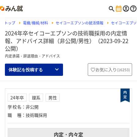
トップ
電機/機械/材料
セイコーエプソンの就活情報
セイコーエプソ
2024年卒セイコーエプソンの技術職採用の内定情
報、アドバイス詳細（非公開/男性）（2023-09-22
公開）
内定承諾・辞退理由・アドバイス
お気に入り
(
16253
)
体験記を投稿する
24年卒
理系
男性
学校名
：
非公開
職種
：
技術職採用
内定・内々定