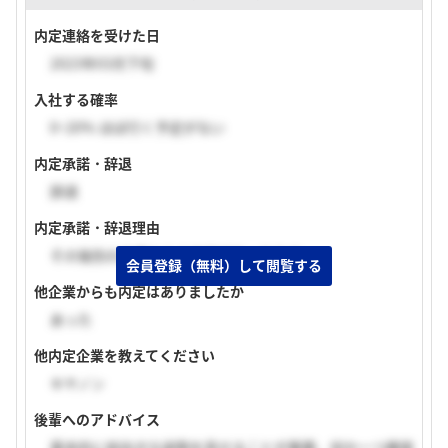
内定連絡を受けた日
2023年03月下旬
入社する確率
0~20% ほぼ行く予定がない
内定承諾・辞退
辞退
内定承諾・辞退理由
その後別の企業からの内定があったため。
会員登録（無料）して閲覧する
他企業からも内定はありましたか
あった
他内定企業を教えてください
キヤノン
後輩へのアドバイス
基本的に前向きな姿勢を見せることが重要、何か一つ確実