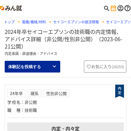
トップ
電機/機械/材料
セイコーエプソンの就活情報
セイコーエプソ
2024年卒セイコーエプソンの技術職の内定情報、
アドバイス詳細（非公開/性別非公開）（2023-06-
21公開）
内定承諾・辞退理由・アドバイス
お気に入り
(
16253
)
体験記を投稿する
24年卒
理系
性別非公開
学校名
：
非公開
職種
：
技術職
内定・内々定