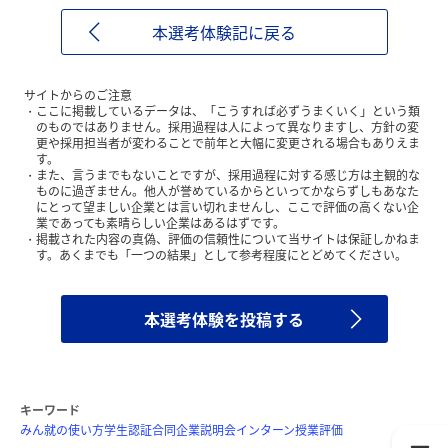
本選考体験記に戻る
サイトからのご注意
ここに掲載しているデータは、「こうすれば必ずうまくいく」という類
のものではありません。採用過程は人によって異なりますし、方針の変
更や採用担当者が変わることで前年と大幅に変更される場合もありえま
す。
また、言うまでもないことですが、採用過程に対する感じ方は主観的な
ものに過ぎません。他人が誉めているからといってかならずしもあなた
にとって望ましい企業とは言い切れませんし、ここで評価の高くない企
業であっても素晴らしい企業はあるはずです。
掲載された内容の真偽、評価の信頼性について当サイトは保証しかねま
す。あくまでも「一つの結果」として参考程度にとどめてください。
本選考体験を投稿する
キーワード
みん就の使い方
学生認証
合同企業説明会
インターン
授業評価