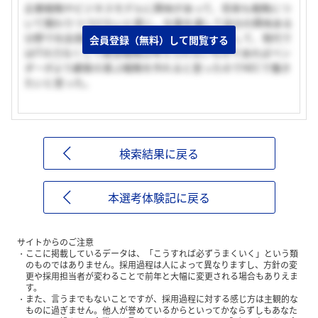
企業戦略やビジネスモデルに興味があって、将来も戦略につ
いて関わりつづけたいと感じ、仕事を通して自分の興味ある
分野で社会貢献できたら良いと思ったから。そして、現代で
会員登録（無料）して閲覧する
はITの力なくして経営戦略は考えられないものであればベン
ダーがより顧客の喜ぶ戦略を作れると思ったのでNECで働き
たいと思った。
検索結果に戻る
本選考体験記に戻る
サイトからのご注意
ここに掲載しているデータは、「こうすれば必ずうまくいく」という類
のものではありません。採用過程は人によって異なりますし、方針の変
更や採用担当者が変わることで前年と大幅に変更される場合もありえま
す。
また、言うまでもないことですが、採用過程に対する感じ方は主観的な
ものに過ぎません。他人が誉めているからといってかならずしもあなた