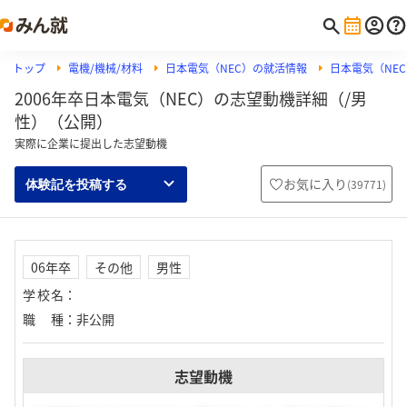
トップ
電機/機械/材料
日本電気（NEC）の就活情報
日本電気（NE
2006年卒日本電気（NEC）の志望動機詳細（/男
性）（公開）
実際に企業に提出した志望動機
お気に入り
(
39771
)
体験記を投稿する
06年卒
その他
男性
学校名
：
職種
：
非公開
志望動機