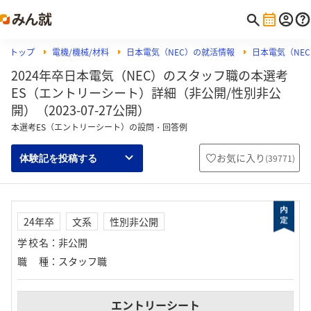
トップ
電機/機械/材料
日本電気（NEC）の就活情報
日本電気（NE
2024年卒日本電気（NEC）のスタッフ職の本選考
ES（エントリーシート）詳細（非公開/性別非公
開）（2023-07-27公開）
本選考ES（エントリーシート）の設問・回答例
お気に入り
(
39771
)
体験記を投稿する
24年卒
文系
性別非公開
学校名
：
非公開
職種
：
スタッフ職
エントリーシート