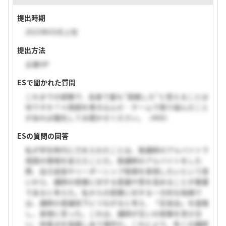
提出時期
2023年03月上旬
提出方法
企業HP
ESで聞かれた質問
これまでの経験で、自身で最も”挑戦した”と思えることは
何ですか？※周囲を巻き込んだ・チームで取り組んだこと
があれば優先してお聞かせください。（400）
ESの質問の回答
私が学生時代に力を入れたことは、塾講師のアルバイトで
周囲の環境を変えたことだ。塾講師のアルバイトをした
際、自己成長やリーダーシップ発揮を実現したいという思
いから、講師の授業に対する意識や質を高めることが重要
であると考えた。私からの授業に対する一方的な指摘で
は、講師の意識低下につながると考え、「反省会」を提案
し、実現に至った。これは、講師が互いの授業を見せ合
い、改善点を指摘しあう場所だ。これにより、多くの講師