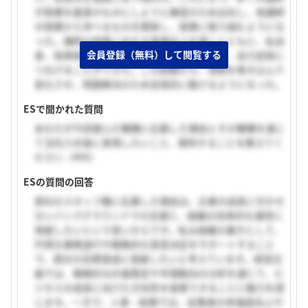
が授業を最善のものにしようと練習のため出社し、他講師
の授業から学べるものを模索し、授業に取り組むようにな
った。講師の授業に対する意識向上を導くとともに、私自
会員登録（無料）して閲覧する
身、指導者として不足していた意識を確認し、自己成長に
つなげることができた。この経験から、周囲を巻き込んで
変化させ、問題解決のため自発的に動けるようになった。
ESで聞かれた質問
あなたが今回選んだ職種に応募した理由とその職種を通じ
て当社入社後に実現したいこと、期待することを教えてく
ださい（400）
ESの質問の回答
貴社のスタッフ職に応募した理由は、企業の成長に欠かせ
ないバックグラウンドでの支援と、組織の効率的な運営に
貢献したいという思いからです。私は組織の裏方として、
円滑な業務遂行や戦略的な意思決定をサポートすること
で、貴社の目標達成に貢献したいと考えています。経営企
画では、戦略的な計画策定や市場動向の分析を通じて、ビ
ジネスの成長に向けた方向性を提案できることに魅力を感
じます。一方で、人事・総務では、従業員の幸福度向上や