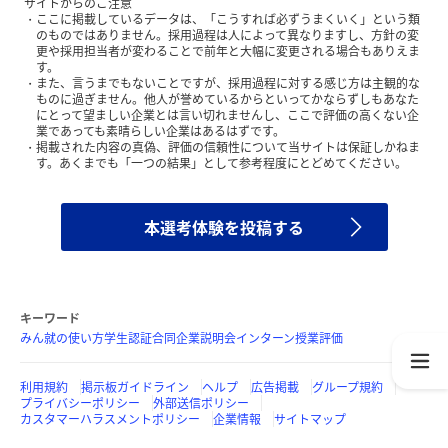
サイトからのご注意
ここに掲載しているデータは、「こうすれば必ずうまくいく」という類
のものではありません。採用過程は人によって異なりますし、方針の変
更や採用担当者が変わることで前年と大幅に変更される場合もありえま
す。
また、言うまでもないことですが、採用過程に対する感じ方は主観的な
ものに過ぎません。他人が誉めているからといってかならずしもあなた
にとって望ましい企業とは言い切れませんし、ここで評価の高くない企
業であっても素晴らしい企業はあるはずです。
掲載された内容の真偽、評価の信頼性について当サイトは保証しかねま
す。あくまでも「一つの結果」として参考程度にとどめてください。
本選考体験を投稿する
キーワード
みん就の使い方
学生認証
合同企業説明会
インターン
授業評価
利用規約
掲示板ガイドライン
ヘルプ
広告掲載
グループ規約
プライバシーポリシー
外部送信ポリシー
カスタマーハラスメントポリシー
企業情報
サイトマップ