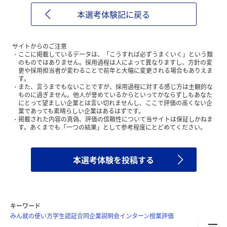
本選考体験記に戻る
サイトからのご注意
ここに掲載しているデータは、「こうすれば必ずうまくいく」という類
のものではありません。採用過程は人によって異なりますし、方針の変
更や採用担当者が変わることで前年と大幅に変更される場合もありえま
す。
また、言うまでもないことですが、採用過程に対する感じ方は主観的な
ものに過ぎません。他人が誉めているからといってかならずしもあなた
にとって望ましい企業とは言い切れませんし、ここで評価の高くない企
業であっても素晴らしい企業はあるはずです。
掲載された内容の真偽、評価の信頼性について当サイトは保証しかねま
す。あくまでも「一つの結果」として参考程度にとどめてください。
本選考体験を投稿する
キーワード
みん就の使い方
学生認証
合同企業説明会
インターン
授業評価