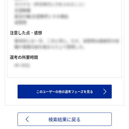
ガクチカ（学生時代に力を入れたこと）
志望動機
就活の軸/志望業界とその理由
逆質問
注意した点・感想
基本的には一次、二次と同じ。ただ、逆質問は面接官の役
職や事業内容を踏まえた上で質問した。
選考の所要時間
46~60分
このユーザーの他の選考フェーズを見る
検索結果に戻る