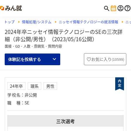
トップ
情報処理/システム
ニッセイ情報テクノロジーの就活情報
ニ
2024年卒ニッセイ情報テクノロジーのSEの三次詳
細（非公開/男性）（2023/05/16公開）
面接・GD・人数・雰囲気・質問内容
お気に入り
(
10599
)
体験記を投稿する
24年卒
理系
男性
学校名
：
非公開
職種
：
SE
三次選考