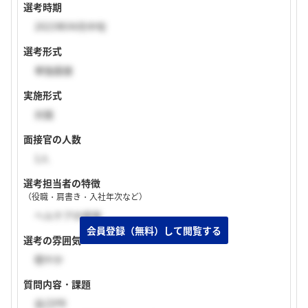
選考時期
2023年04月中旬
選考形式
単独面接
実施形式
対面
面接官の人数
1人
選考担当者の特徴
（役職・肩書き・入社年次など）
ヘルケアの部長
選考の雰囲気
穏やか
質問内容・課題
自己PR