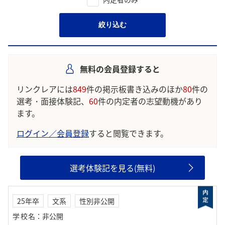
絞り込む
無料の会員登録すると
リンクレアには
849
件の掲示板書き込みのほか
80
件の
選考・面接体験記、
60
件の内定者の志望動機があり
ます。
ログイン／会員登録
すると閲覧できます。
選考体験記を見る(無料)
25年卒
文系
性別非公開
学校名
：
非公開