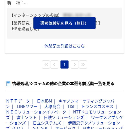
職種
：
-
【インターンシップの参加】
参加しなかった
【業界研究・企業研究はどんな風にしましたか？】
選考体験記を見る（無料）
HPを熟読した。
体験記の詳細はこちら
1
情報処理/システムの他の企業の本選考前活動一覧を見る
ＮＴＴデータ
日本IBM
キヤノンマーケティングジャパ
ン
LINEヤフー
大塚商会
TISI
トランスコスモス
ＮＥＣソリューションイノベータ
NTTドコモソリューション
ズ
富士ソフト
日鉄ソリューションズ
ワークスアプリケ
ーションズ
日立システムズ
伊藤忠テクノソリューション
ズ（CTC）
ＳＣＳＫ
オービック
日本ヒューレット・パ