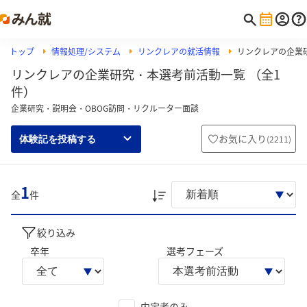
トップ
情報処理/システム
リンクレアの就活情報
リンクレアの企業
リンクレアの企業研究・本選考前活動一覧 （全1
件）
企業研究・説明会・OBOG訪問・リクルーター面談
お気に入り
(
2211
)
体験記を投稿する
1
全
件
絞り込み
卒年
選考フェーズ
内定者のみ