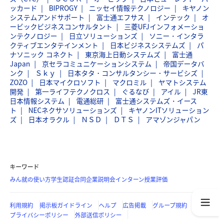
ッカード
BIPROGY
ニッセイ情報テクノロジー
キヤノン
システムアンドサポート
富士通エフサス
インテック
オ
ービックビジネスコンサルタント
三菱UFJインフォメーショ
ンテクノロジー
日立ソリューションズ
ソニー・インタラ
クティブエンタテインメント
日本ビジネスシステムズ
パ
ナソニック コネクト
東京海上日動システムズ
富士通
Japan
京セラコミュニケーションシステム
帝国データバ
ンク
Ｓｋｙ
日本タタ・コンサルタンシー・サービシズ
ZOZO
日本マイクロソフト
マクロミル
ヤマトシステム
開発
第一ライフテクノクロス
ぐるなび
アイル
JR東
日本情報システム
電通総研
富士通システムズ・イース
ト
NECネクサソリューションズ
キヤノンITソリューション
ズ
日本オラクル
ＮＳＤ
ＤＴＳ
アマゾンジャパン
キーワード
みん就の使い方
学生認証
合同企業説明会
インターン
授業評価
利用規約
掲示板ガイドライン
ヘルプ
広告掲載
グループ規約
プライバシーポリシー
外部送信ポリシー