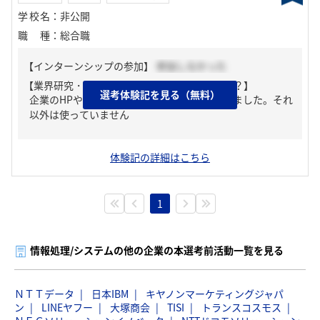
学校名
：
非公開
職種
：
総合職
【インターンシップの参加】
参加しなかった
【業界研究・企業研究はどんな風にしましたか？】
選考体験記を見る（無料）
企業のHPやマイナビ上の情報を一通り目にしました。それ
以外は使っていません
体験記の詳細はこちら
1
情報処理/システムの他の企業の本選考前活動一覧を見る
ＮＴＴデータ
日本IBM
キヤノンマーケティングジャパ
ン
LINEヤフー
大塚商会
TISI
トランスコスモス