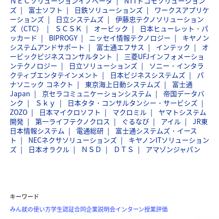
ＮＥＣソリューションイノベータ
NTTドコモソリューション
ズ
富士ソフト
日鉄ソリューションズ
ワークスアプリケ
ーションズ
日立システムズ
伊藤忠テクノソリューション
ズ（CTC）
ＳＣＳＫ
オービック
日本ヒューレット・パ
ッカード
BIPROGY
ニッセイ情報テクノロジー
キヤノン
システムアンドサポート
富士通エフサス
インテック
オ
ービックビジネスコンサルタント
三菱UFJインフォメーショ
ンテクノロジー
日立ソリューションズ
ソニー・インタラ
クティブエンタテインメント
日本ビジネスシステムズ
パ
ナソニック コネクト
東京海上日動システムズ
富士通
Japan
京セラコミュニケーションシステム
帝国データバ
ンク
Ｓｋｙ
日本タタ・コンサルタンシー・サービシズ
ZOZO
日本マイクロソフト
マクロミル
ヤマトシステム
開発
第一ライフテクノクロス
ぐるなび
アイル
JR東
日本情報システム
電通総研
富士通システムズ・イース
ト
NECネクサソリューションズ
キヤノンITソリューション
ズ
日本オラクル
ＮＳＤ
ＤＴＳ
アマゾンジャパン
キーワード
みん就の使い方
学生認証
合同企業説明会
インターン
授業評価