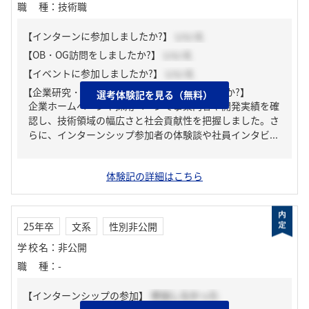
職種
：
技術職
【インターンに参加しましたか?】
いいえ
【OB・OG訪問をしましたか?】
いいえ
【イベントに参加しましたか?】
いいえ
【企業研究・業界研究はどのように行いましたか?】
選考体験記を見る（無料）
企業ホームページや採用ページで事業内容や開発実績を確
認し、技術領域の幅広さと社会貢献性を把握しました。さ
らに、インターンシップ参加者の体験談や社員インタビ...
体験記の詳細はこちら
25年卒
文系
性別非公開
学校名
：
非公開
職種
：
-
【インターンシップの参加】
参加しなかった