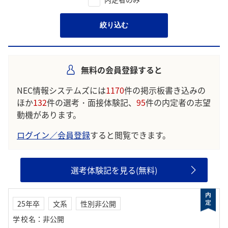
絞り込む
無料の会員登録すると
NEC情報システムズには
1170
件の掲示板書き込みの
ほか
132
件の選考・面接体験記、
95
件の内定者の志望
動機があります。
ログイン／会員登録
すると閲覧できます。
選考体験記を見る(無料)
25年卒
文系
性別非公開
学校名
：
非公開