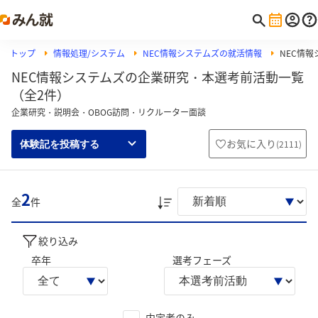
トップ
情報処理/システム
NEC情報システムズの就活情報
NEC情
NEC情報システムズの企業研究・本選考前活動一覧
（全2件）
企業研究・説明会・OBOG訪問・リクルーター面談
お気に入り
(
2111
)
体験記を投稿する
2
全
件
絞り込み
卒年
選考フェーズ
内定者のみ