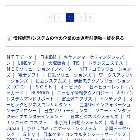
1
情報処理/システムの他の企業の本選考前活動一覧を見る
ＮＴＴデータ
日本IBM
キヤノンマーケティングジャパ
ン
LINEヤフー
大塚商会
TISI
トランスコスモス
ＮＥＣソリューションイノベータ
NTTドコモソリューション
ズ
富士ソフト
日鉄ソリューションズ
ワークスアプリケ
ーションズ
日立システムズ
伊藤忠テクノソリューション
ズ（CTC）
ＳＣＳＫ
オービック
日本ヒューレット・パ
ッカード
BIPROGY
ニッセイ情報テクノロジー
キヤノン
システムアンドサポート
富士通エフサス
インテック
オ
ービックビジネスコンサルタント
三菱UFJインフォメーショ
ンテクノロジー
日立ソリューションズ
ソニー・インタラ
クティブエンタテインメント
日本ビジネスシステムズ
パ
ナソニック コネクト
東京海上日動システムズ
富士通
Japan
京セラコミュニケーションシステム
帝国データバ
ンク
Ｓｋｙ
日本タタ・コンサルタンシー・サービシズ