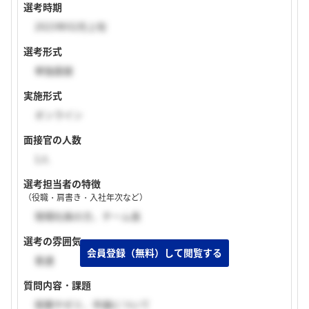
選考時期
2023年02月上旬
選考形式
単独面接
実施形式
オンライン
面接官の人数
1人
選考担当者の特徴
（役職・肩書き・入社年次など）
現場社員の方、チーム長
選考の雰囲気
普通
質問内容・課題
授業やゼミ、卒論について