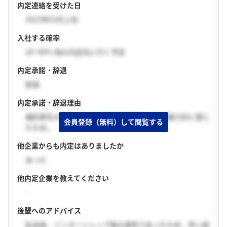
内定連絡を受けた日
2023年03月上旬
入社する確率
20~40% 他の内定先に行く予定
内定承諾・辞退
辞退
内定承諾・辞退理由
福利厚生の面や働き方の面で同業他社の方が魅力的に感じ
会員登録（無料）して閲覧する
たため。
他企業からも内定はありましたか
あった
他内定企業を教えてください
-
後輩へのアドバイス
私自身、インターンシップ後の選考であったため、早い段