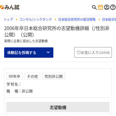
トップ
コンサル/シンクタンク
日本総合研究所の就活情報
日本総合
2006年卒日本総合研究所の志望動機詳細（/性別非
公開）（公開）
実際に企業に提出した志望動機
お気に入り
(
16558
)
体験記を投稿する
06年卒
その他
性別非公開
学校名
：
職種
：
非公開
志望動機