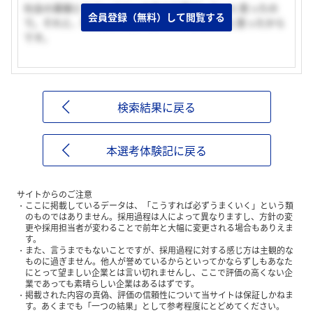
社会の基盤となるシステムを作る仕事がしたいと思ったの
会員登録（無料）して閲覧する
で。それと、雰囲気が自分に合っているだろうと思ったから
です。
検索結果に戻る
本選考体験記に戻る
サイトからのご注意
ここに掲載しているデータは、「こうすれば必ずうまくいく」という類
のものではありません。採用過程は人によって異なりますし、方針の変
更や採用担当者が変わることで前年と大幅に変更される場合もありえま
す。
また、言うまでもないことですが、採用過程に対する感じ方は主観的な
ものに過ぎません。他人が誉めているからといってかならずしもあなた
にとって望ましい企業とは言い切れませんし、ここで評価の高くない企
業であっても素晴らしい企業はあるはずです。
掲載された内容の真偽、評価の信頼性について当サイトは保証しかねま
す。あくまでも「一つの結果」として参考程度にとどめてください。