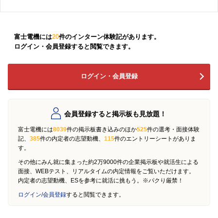
富士電機には
20
件のインターン体験記があります。
ログイン・会員登録すると閲覧できます。
ログイン・会員登録
会員登録すると掲示板も見放題！
富士電機には
8039
件の掲示板書き込みのほか
525
件の選考・面接体験
記、
385
件の内定者の志望動機、
115
件のエントリーシートがありま
す。
その他にみん就に集まった約2万9000件の企業掲示板や就活生による
面接、WEBテスト、リアルタイムの内定情報をご覧いただけます。
内定者の志望動機、ESを参考に就活に挑もう。※パクり厳禁！
ログイン/会員登録
すると閲覧できます。