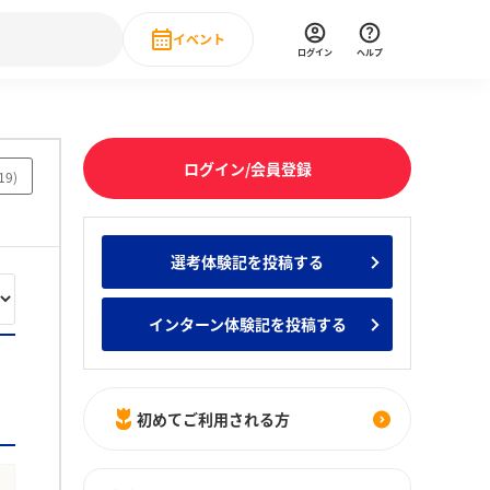
イベント
ログイン
ヘルプ
Event
の新卒就職人気企業ランキング
みんなのインターン人気企業ランキン
直近のイベント一覧
ログイン/会員登録
19
)
もっと見る
 IT・DX現場社員インタビュー
選考体験記を投稿する
の新卒就職人気企業ランキング
みんなのインターン人気企業ランキン
インターン体験記を投稿する
初めてご利用される方