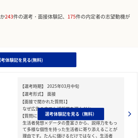
か
243
件の選考・面接体験記、
175
件の内定者の志望動機が
。
選考体験記を見る(無料)
【面接で聞かれた質問1】
なぜ広告の中でも博報堂を選んだか
選考体験記を見る（無料）
【質問に対する回答1】
生活者発想×データの豊富さから、説得力をもっ
て多様な個性を持った生活者に寄り添えることが
理由です。たんに儲けるだけではなく、生活者