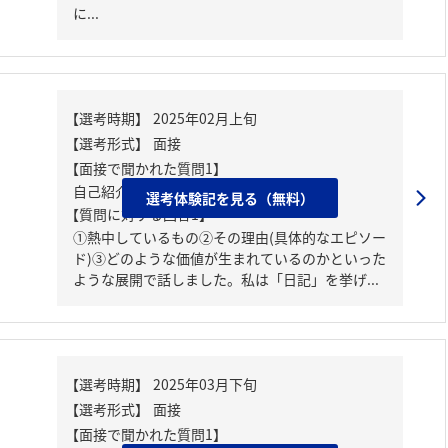
に...
【面接で聞かれた質問1】
自己紹介、自分が熱中していること
選考体験記を見る（無料）
【質問に対する回答1】
①熱中しているもの②その理由(具体的なエピソー
ド)③どのような価値が生まれているのかといった
ような展開で話しました。私は「日記」を挙げ...
【面接で聞かれた質問1】