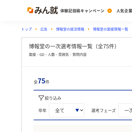
体験記投稿キャンペーン
人気企
トップ
広告
博報堂の就活情報
博報堂の面接情報一覧
Post
Ranking
PickUp
投稿する
ランキングを見る
注目の企業特集
博報堂の一次選考情報一覧（全75件）
面接・GD・人数・雰囲気・質問内容
Vote
投票する
75
全
件
動画で知ろう！業界・
絞り込み
卒年
選考フェーズ