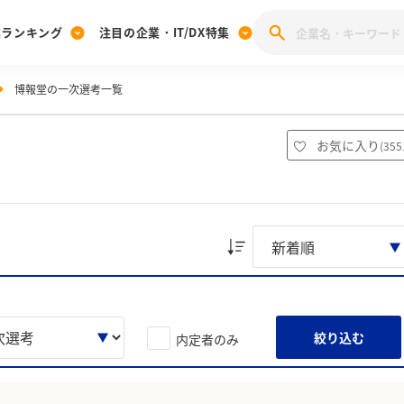
業ランキング
注目の企業・IT/DX特集
博報堂の一次選考一覧
注目の企業特集
みんなのIT業界新卒就職人気企業ランキング
みんな
[27卒] 本選考体験記投稿キャンペーン
28卒 注目企業特集
27卒 注目企業特集
みんなのDX企業就職ブランド調査
お気に入り
(
355
注目のIT・DX企業特集
28卒 IT・DX企業特集
27卒 IT・DX企業特集
28卒
みんなのIT業界新卒就職人気企業ランキング
みんな
企業研究
絞り込む
内定者のみ