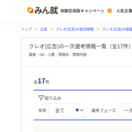
体験記投稿キャンペーン
人気企
トップ
広告
クレオ[広告]の就活情報
クレオ[広告]の面
Post
Ranking
PickUp
投稿する
ランキングを見る
注目の企業特集
クレオ[広告]の一次選考情報一覧（全17件
面接・GD・人数・雰囲気・質問内容
Vote
投票する
17
全
件
動画で知ろう！業界・
絞り込み
卒年
選考フェーズ