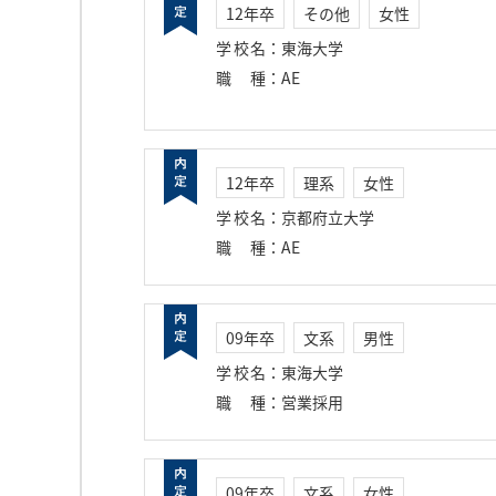
12年卒
その他
女性
学校名
：
東海大学
職種
：
AE
12年卒
理系
女性
学校名
：
京都府立大学
職種
：
AE
09年卒
文系
男性
学校名
：
東海大学
職種
：
営業採用
09年卒
文系
女性