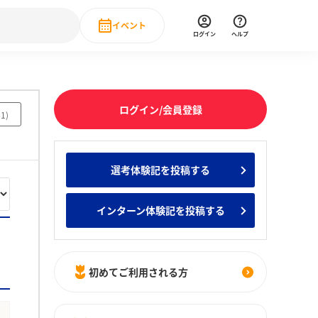
イベント
ログイン
ヘルプ
Event
の新卒就職人気企業ランキング
みんなのインターン人気企業ランキン
直近のイベント一覧
ログイン/会員登録
61
)
もっと見る
 IT・DX現場社員インタビュー
選考体験記を投稿する
の新卒就職人気企業ランキング
みんなのインターン人気企業ランキン
インターン体験記を投稿する
初めてご利用される方