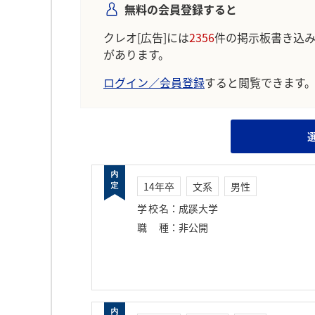
無料の会員登録すると
クレオ[広告]には
2356
件の掲示板書き込
があります。
ログイン／会員登録
すると閲覧できます
14年卒
文系
男性
学校名
：
成蹊大学
職種
：
非公開