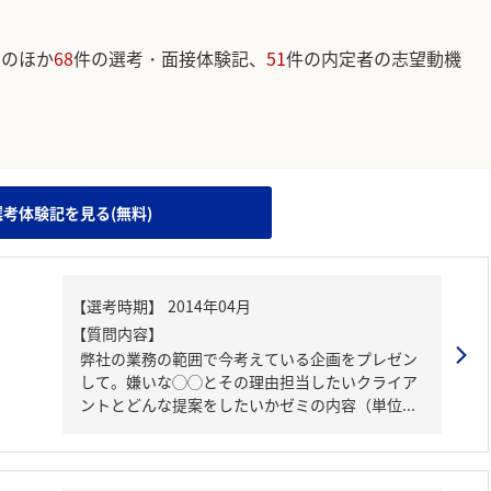
みのほか
68
件の選考・面接体験記、
51
件の内定者の志望動機
。
選考体験記を見る(無料)
【質問内容】
弊社の業務の範囲で今考えている企画をプレゼン
して。嫌いな◯◯とその理由担当したいクライア
ントとどんな提案をしたいかゼミの内容（単位...