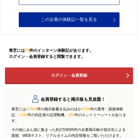
この企業の体験記一覧を見る
東芝には
29
件のインターン体験記があります。
ログイン・会員登録すると閲覧できます。
ログイン・会員登録
会員登録すると掲示板も見放題！
東芝には
17554
件の掲示板書き込みのほか
1726
件の選考・面接体験
記、
1315
件の内定者の志望動機、
295
件のエントリーシートがありま
す。
その他にみん就に集まった約2万9000件の企業掲示板や就活生による
面接、WEBテスト、リアルタイムの内定情報をご覧いただけます。