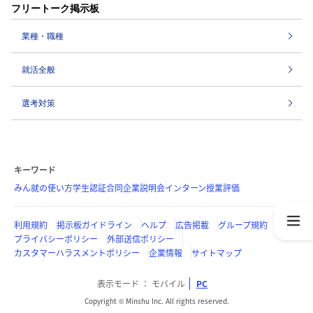
フリートーク掲示板
業種・職種
就活全般
選考対策
キーワード
みん就の使い方
学生認証
合同企業説明会
インターン
授業評価
利用規約
掲示板ガイドライン
ヘルプ
広告掲載
グループ規約
プライバシーポリシー
外部送信ポリシー
カスタマーハラスメントポリシー
企業情報
サイトマップ
表示モード
モバイル
PC
Copyright © Minshu Inc. All rights reserved.