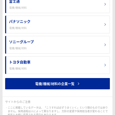
富士通
電機/機械/材料
パナソニック
電機/機械/材料
ソニーグループ
電機/機械/材料
トヨタ自動車
電機/機械/材料
電機/機械/材料の企業一覧
サイトからのご注意
ここに掲載しているデータは、「こうすれば必ずうまくいく」という類のものではあり
ません。採用過程は人によって異なりますし、方針の変更や採用担当者が変わることで
前年と大幅に変更される場合もありえます。