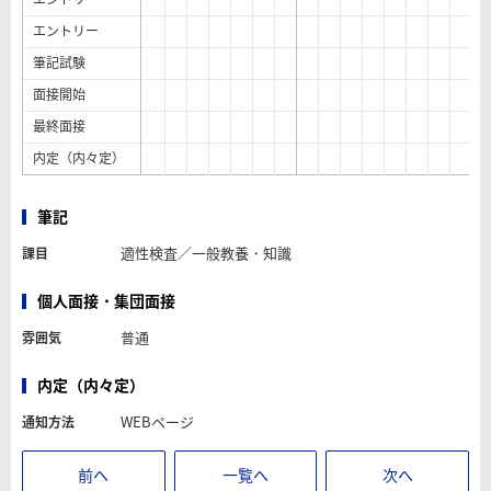
エントリー
筆記試験
面接開始
最終面接
内定（内々定）
筆記
適性検査／一般教養・知識
課目
個人面接・集団面接
普通
雰囲気
内定（内々定）
WEBページ
通知方法
前へ
一覧へ
次へ