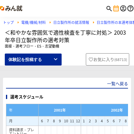
トップ
電機/機械/材料
日立製作所の就活情報
日立製作所の本選考体
＜和やかな雰囲気で適性検査を丁寧に対処＞ 2003
年卒日立製作所の選考対策
面接・選考フロー・ES・志望動機
お気に入り
(
68713
)
体験記を投稿する
一覧へ戻る
選考スケジュール
年
2001年
2002年
月
6
7
8
9
10
11
12
1
2
3
4
5
6
7
8
9
資料請求・プレ
エントリー