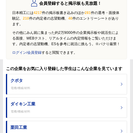
会員登録すると掲示板も見放題！
日本精工には
4217
件の掲示板書き込みのほか
281
件の選考・面接体
験記、
210
件の内定者の志望動機、
40
件のエントリーシートがあり
ます。
その他にみん就に集まった約2万9000件の企業掲示板や就活生によ
る面接、WEBテスト、リアルタイムの内定情報をご覧いただけま
す。内定者の志望動機、ESを参考に就活に挑もう。※パクり厳禁！
ログイン/会員登録
すると閲覧できます。
この企業をお気に入り登録した学生はこんな企業を見ています
クボタ
電機/機械/材料
ダイキン工業
電機/機械/材料
栗田工業