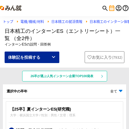
トップ
電機/機械/材料
日本精工の就活情報
日本精工のインターン体
日本精工のインターンES（エントリーシート）一
覧 （全2件）
インターンESの設問・回答例
お気に入り
(
7932
)
体験記を投稿する
26卒が選ぶ人気インターン企業TOP100発表
選択中の卒年
全て
【25卒】夏インターンES(研究職)
大学：横浜国立大学 / 性別：男性 / 文理：理系