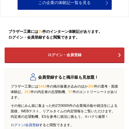
この企業の体験記一覧を見る
ブラザー工業には
16
件のインターン体験記があります。
ログイン・会員登録すると閲覧できます。
ログイン・会員登録
会員登録すると掲示板も見放題！
ブラザー工業には
5442
件の掲示板書き込みのほか
355
件の選考・面接
体験記、
263
件の内定者の志望動機、
97
件のエントリーシートがあり
ます。
その他にみん就に集まった約2万9000件の企業掲示板や就活生による
面接、WEBテスト、リアルタイムの内定情報をご覧いただけます。
内定者の志望動機、ESを参考に就活に挑もう。※パクり厳禁！
ログイン/会員登録
すると閲覧できます。