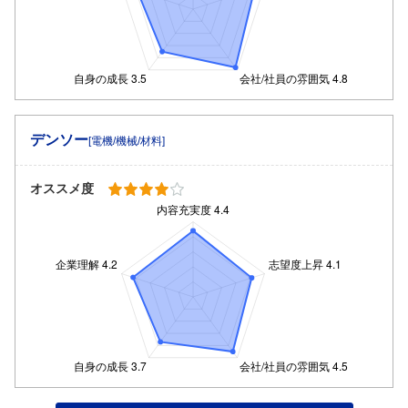
デンソー
[電機/機械/材料]
オススメ度