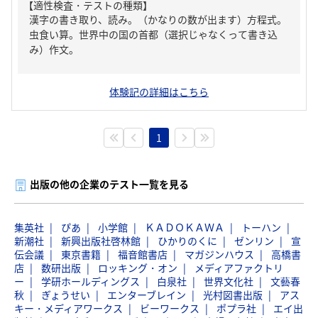
【適性検査・テストの種類】
漢字の書き取り、読み。（かなりの数が出ます）方程式。
虫食い算。世界中の国の首都（選択じゃなくって書き込
み）作文。
体験記の詳細はこちら
1
出版の他の企業のテスト一覧を見る
集英社
ぴあ
小学館
ＫＡＤＯＫＡＷＡ
トーハン
新潮社
新興出版社啓林館
ひかりのくに
ゼンリン
宣
伝会議
東京書籍
福音館書店
マガジンハウス
高橋書
店
数研出版
ロッキング・オン
メディアファクトリ
ー
学研ホールディングス
白泉社
世界文化社
文藝春
秋
ぎょうせい
エンターブレイン
光村図書出版
アス
キー・メディアワークス
ビーワークス
ポプラ社
エイ出