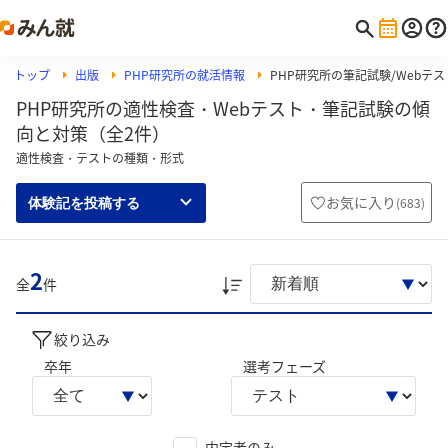
トップ
出版
PHP研究所の就活情報
PHP研究所の筆記試験/Webテスト
PHP研究所の適性検査・Webテスト・筆記試験の傾
向と対策（全2件）
適性検査・テストの種類・形式
お気に入り
(
683
)
体験記を投稿する
2
全
件
絞り込み
卒年
選考フェーズ
内定者のみ