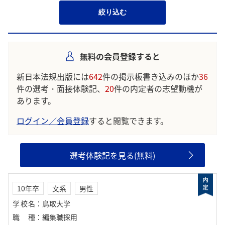
絞り込む
無料の会員登録すると
新日本法規出版には
642
件の掲示板書き込みのほか
36
件の選考・面接体験記、
20
件の内定者の志望動機が
あります。
ログイン／会員登録
すると閲覧できます。
選考体験記を見る(無料)
10年卒
文系
男性
学校名
：
鳥取大学
職種
：
編集職採用