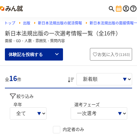
トップ
出版
新日本法規出版の就活情報
新日本法規出版の面接情報
新日本法規出版の一次選考情報一覧（全16件）
面接・GD・人数・雰囲気・質問内容
お気に入り
(
1163
)
体験記を投稿する
16
全
件
絞り込み
卒年
選考フェーズ
内定者のみ