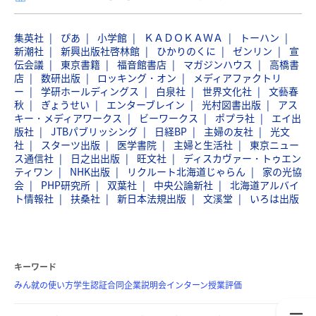
集英社
ぴあ
小学館
ＫＡＤＯＫＡＷＡ
トーハン
新潮社
新興出版社啓林館
ひかりのくに
ゼンリン
宣
伝会議
東京書籍
福音館書店
マガジンハウス
高橋書
店
数研出版
ロッキング・オン
メディアファクトリ
ー
学研ホールディングス
白泉社
世界文化社
文藝春
秋
ぎょうせい
エンターブレイン
光村図書出版
アス
キー・メディアワークス
ビーワークス
ポプラ社
エイ出
版社
JTBパブリッシング
日経BP
主婦の友社
光文
社
スターツ出版
医学書院
主婦と生活社
東京ニュー
ス通信社
日之出出版
旺文社
ディスカヴァー・トゥエン
ティワン
NHK出版
リクルート北海道じゃらん
家の光協
会
PHP研究所
双葉社
中央公論新社
北海道アルバイ
ト情報社
扶桑社
新日本法規出版
文溪堂
いろは出版
キーワード
みん就の使い方
学生認証
合同企業説明会
インターン
授業評価