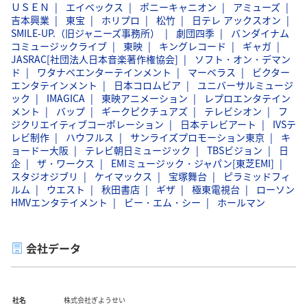
ＵＳＥＮ
エイベックス
ポニーキャニオン
アミューズ
吉本興業
東宝
ホリプロ
松竹
日テレ アックスオン
SMILE-UP.（旧ジャニーズ事務所）
劇団四季
バンダイナム
コミュージックライブ
東映
キングレコード
ギャガ
JASRAC[社団法人日本音楽著作権協会]
ソフト・オン・デマン
ド
ワタナベエンターテインメント
マーベラス
ビクター
エンタテインメント
日本コロムビア
ユニバーサルミュージ
ック
IMAGICA
東映アニメーション
レプロエンタテイン
メント
バップ
ギークピクチュアズ
テレビシオン
フ
ジクリエイティブコーポレーション
日本テレビアート
IVSテ
レビ制作
ハウフルス
サンライズプロモーション東京
キ
ョードー大阪
テレビ朝日ミュージック
TBSビジョン
日
企
ザ・ワークス
EMIミュージック・ジャパン[東芝EMI]
スタジオジブリ
ケイマックス
宝塚舞台
ピラミッドフィ
ルム
ウエスト
秋田書店
ギザ
極東電視台
ローソン
HMVエンタテイメント
ビー・エム・シー
ホールマン
会社データ
社名
株式会社ぎようせい