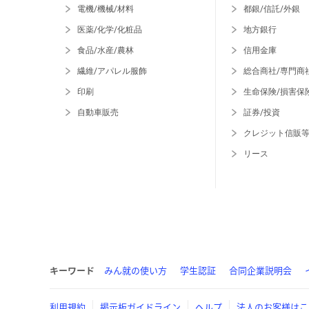
電機/機械/材料
都銀/信託/外銀
医薬/化学/化粧品
地方銀行
食品/水産/農林
信用金庫
繊維/アパレル服飾
総合商社/専門商
印刷
生命保険/損害保
自動車販売
証券/投資
クレジット信販
リース
キーワード
みん就の使い方
学生認証
合同企業説明会
利用規約
掲示板ガイドライン
ヘルプ
法人のお客様はこ