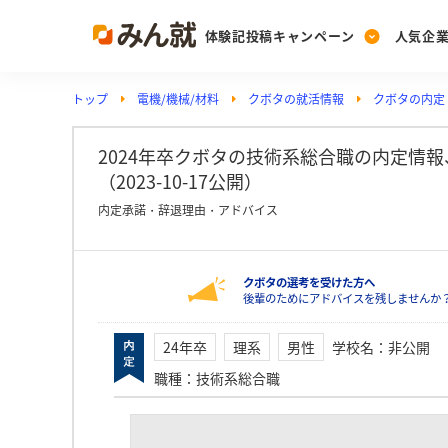
体験記投稿キャンペーン
人気企
トップ
電機/機械/材料
クボタの就活情報
クボタの内定
Post
Ranking
PickUp
投稿する
ランキングを見る
注目の企業特集
2024年卒クボタの技術系総合職の内定情
（2023-10-17公開）
内定承諾・辞退理由・アドバイス
Vote
投票する
クボタの選考を受けた方へ
動画で知ろう！業界・
後輩のためにアドバイスを残しませんか
24年卒
理系
男性
学校名
：
非公開
職種
：
技術系総合職