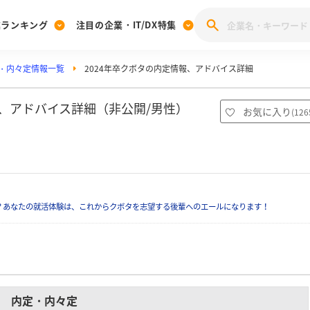
業ランキング
注目の企業・IT/DX特集
・内々定情報一覧
2024年卒クボタの内定情報、アドバイス詳細
注目の企業特集
みんなのIT業界新卒就職人気企業ランキング
みんな
[27卒] 本選考体験記投稿キャンペーン
28卒 注目企業特集
27卒 注目企業特集
みんなのDX企業就職ブランド調査
報、アドバイス詳細（非公開/男性）
お気に入り
(
126
注目のIT・DX企業特集
28卒 IT・DX企業特集
27卒 IT・DX企業特集
28卒
みんなのIT業界新卒就職人気企業ランキング
みんな
企業研究
？あなたの就活体験は、これからクボタを志望する後輩へのエールになります！
内定・内々定