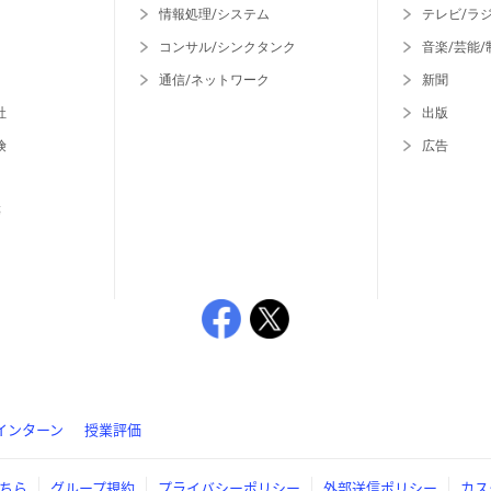
情報処理/システム
テレビ/ラ
コンサル/シンクタンク
音楽/芸能/
通信/ネットワーク
新聞
社
出版
険
広告
等
インターン
授業評価
ちら
グループ規約
プライバシーポリシー
外部送信ポリシー
カス