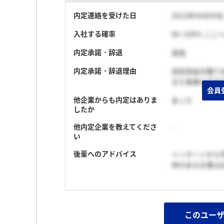
内定連絡を受けた日
2023年04月中旬
入社する確率
80~100% こ
内定承諾・辞退
承諾
内定承諾・辞退理由
技術系総合職で
また事業の将来
会員
他企業からも内定はありま
あった
したか
他内定企業を教えてくださ
-
い
後輩へのアドバイス
インターンから
味のある企業は
このユー