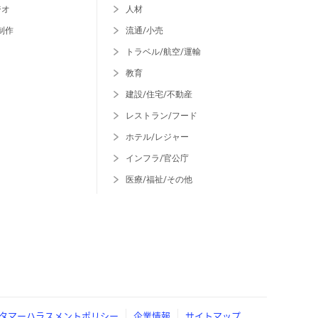
ジオ
人材
制作
流通/小売
トラベル/航空/運輸
教育
建設/住宅/不動産
レストラン/フード
ホテル/レジャー
インフラ/官公庁
医療/福祉/その他
タマーハラスメントポリシー
企業情報
サイトマップ