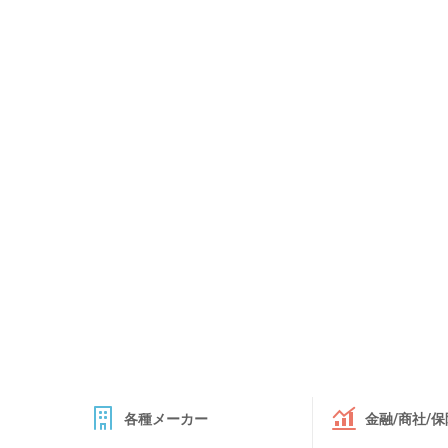
各種メーカー
金融/商社/保