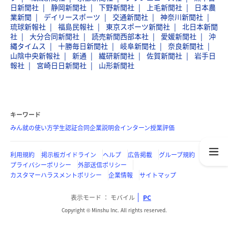
日新聞社
静岡新聞社
下野新聞社
上毛新聞社
日本農
業新聞
デイリースポーツ
交通新聞社
神奈川新聞社
琉球新報社
福島民報社
東京スポーツ新聞社
北日本新聞
社
大分合同新聞社
読売新聞西部本社
愛媛新聞社
沖
縄タイムス
十勝毎日新聞社
岐阜新聞社
奈良新聞社
山陰中央新報社
新通
繊研新聞社
佐賀新聞社
岩手日
報社
宮崎日日新聞社
山形新聞社
キーワード
みん就の使い方
学生認証
合同企業説明会
インターン
授業評価
利用規約
掲示板ガイドライン
ヘルプ
広告掲載
グループ規約
プライバシーポリシー
外部送信ポリシー
カスタマーハラスメントポリシー
企業情報
サイトマップ
表示モード
モバイル
PC
Copyright © Minshu Inc. All rights reserved.