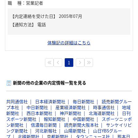
職種
：
営業記者
【内定連絡を受けた日】
2005年07月
【通知方法】
電話
体験記の詳細はこちら
1
新聞の他の企業の内定情報一覧を見る
共同通信社
日本経済新聞社
毎日新聞社
読売新聞グルー
プ本社
中日新聞社
産業経済新聞社
時事通信社
地域
新聞社
西日本新聞社
神戸新聞社
北海道新聞社
日刊
スポーツ新聞社
報知新聞社
中国新聞社
スポーツニッポ
ン新聞社
信濃毎日新聞
読売新聞大阪本社
サンケイリビ
ング新聞社
河北新報社
山陽新聞社
山日YBSグルー
プ
北國新聞社
京都新聞社
タウンニュース社
熊本日