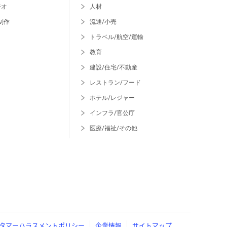
ジオ
人材
制作
流通/小売
トラベル/航空/運輸
教育
建設/住宅/不動産
レストラン/フード
ホテル/レジャー
インフラ/官公庁
医療/福祉/その他
タマーハラスメントポリシー
企業情報
サイトマップ