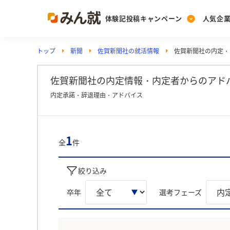
体験記投稿キャンペーン
人気企
トップ
新聞
佐賀新聞社の就活情報
佐賀新聞社の内定・
Post
Ranking
PickUp
投稿する
ランキングを見る
注目の企業特集
佐賀新聞社の内定情報・内定者からのアド
内定承諾・辞退理由・アドバイス
Vote
投票する
1
全
件
動画で知ろう！業界・
絞り込み
卒年
選考フェーズ