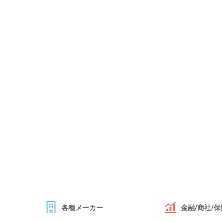
各種メーカー
金融/商社/保