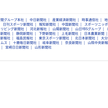
新聞グループ本社
中日新聞社
産業経済新聞社
時事通信社
地
日刊スポーツ新聞社
報知新聞社
中国新聞社
スポーツニッポ
イリビング新聞社
河北新報社
山陽新聞社
山日YBSグループ
日新聞社
静岡新聞社
下野新聞社
上毛新聞社
日本農業新聞
球新報社
福島民報社
東京スポーツ新聞社
北日本新聞社
大分
イムス
十勝毎日新聞社
岐阜新聞社
奈良新聞社
山陰中央新報
宮崎日日新聞社
山形新聞社