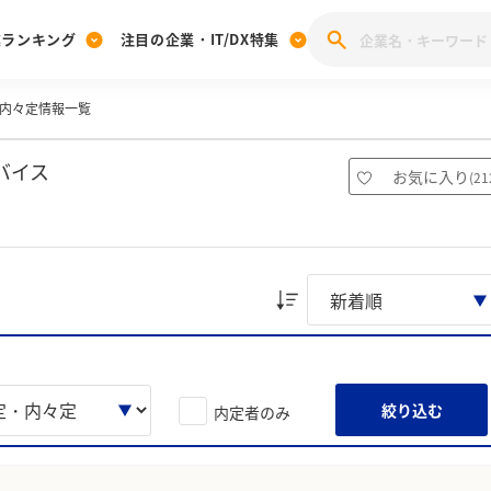
業ランキング
注目の企業・IT/DX特集
内々定情報一覧
注目の企業特集
みんなのIT業界新卒就職人気企業ランキング
みんな
[27卒] 本選考体験記投稿キャンペーン
28卒 注目企業特集
27卒 注目企業特集
みんなのDX企業就職ブランド調査
バイス
お気に入り
(
21
注目のIT・DX企業特集
28卒 IT・DX企業特集
27卒 IT・DX企業特集
28卒
みんなのIT業界新卒就職人気企業ランキング
みんな
企業研究
絞り込む
内定者のみ