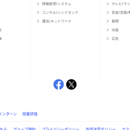
情報処理/システム
テレビ/ラ
コンサル/シンクタンク
音楽/芸能/
通信/ネットワーク
新聞
社
出版
険
広告
等
インターン
授業評価
ちら
グループ規約
プライバシーポリシー
外部送信ポリシー
カス