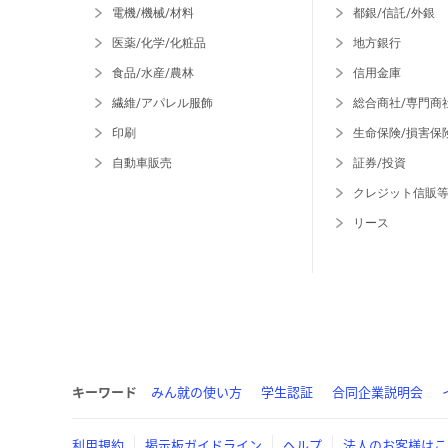
電機/機械/材料
都銀/信託/外銀
医薬/化学/化粧品
地方銀行
食品/水産/農林
信用金庫
繊維/アパレル服飾
総合商社/専門商
印刷
生命保険/損害保
自動車販売
証券/投資
クレジット信販
リース
キーワード
みん就の使い方
学生認証
合同企業説明会
利用規約
掲示板ガイドライン
ヘルプ
法人のお客様はこ