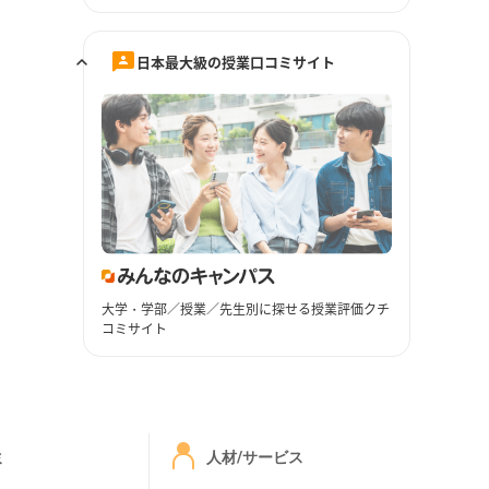
日本最大級の授業口コミサイト
大学・学部／授業／先生別に探せる授業評価クチ
コミサイト
ミ
人材/サービス