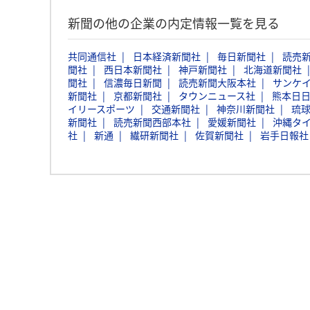
新聞の他の企業の内定情報一覧を見る
共同通信社
日本経済新聞社
毎日新聞社
読売
聞社
西日本新聞社
神戸新聞社
北海道新聞社
聞社
信濃毎日新聞
読売新聞大阪本社
サンケ
新聞社
京都新聞社
タウンニュース社
熊本日
イリースポーツ
交通新聞社
神奈川新聞社
琉
新聞社
読売新聞西部本社
愛媛新聞社
沖縄タ
社
新通
繊研新聞社
佐賀新聞社
岩手日報社