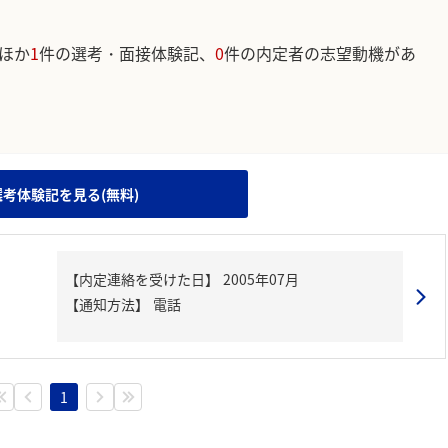
ほか
1
件の選考・面接体験記、
0
件の内定者の志望動機があ
。
選考体験記を見る(無料)
【内定連絡を受けた日】
2005年07月
【通知方法】
電話
1