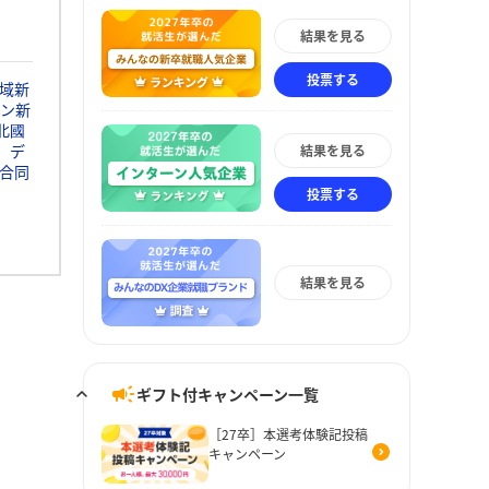
結果を見る
投票する
域新
ン新
北國
デ
結果を見る
合同
投票する
結果を見る
ギフト付キャンペーン一覧
［27卒］本選考体験記投稿
キャンペーン