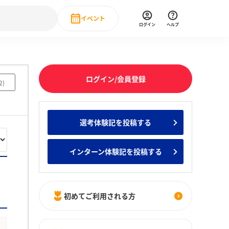
イベント
ログイン
ヘルプ
Event
の新卒就職人気企業ランキング
みんなのインターン人気企業ランキン
直近のイベント一覧
ログイン/会員登録
2
)
もっと見る
 IT・DX現場社員インタビュー
選考体験記を投稿する
の新卒就職人気企業ランキング
みんなのインターン人気企業ランキン
インターン体験記を投稿する
初めてご利用される方