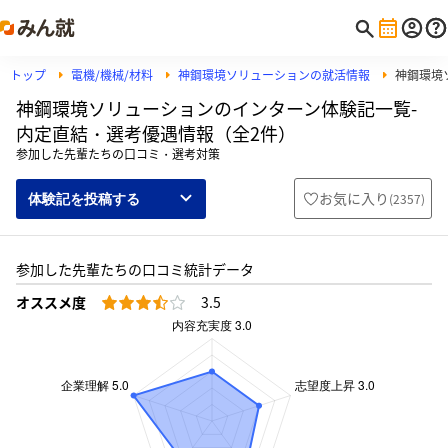
トップ
電機/機械/材料
神鋼環境ソリューションの就活情報
神鋼環境
神鋼環境ソリューションのインターン体験記一覧-
内定直結・選考優遇情報（全2件）
参加した先輩たちの口コミ・選考対策
お気に入り
(
2357
)
体験記を投稿する
参加した先輩たちの口コミ統計データ
オススメ度
3.5