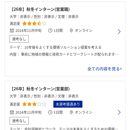
【26卒】秋冬インターン(営業職)
大学：非表示 / 性別：非表示 / 文理：非表示
満足度
2024年11月中旬
1日間
オンライン
選考なし
テーマ：
10年後をよくする環境ソルーション提案を考える
内容：
事前に地域の情報と技術カードとワークシートが配られます。チームで該当するエリアの未来を解決する技術を班で話し合って提案します。本当に解決すべき問いを解決できたかということと挑戦的な作戦を立てれたかどうかが評価されていたらしいです。
全ての内容を見る>
【26卒】秋冬インターン(営業部)
大学：非表示 / 性別：非表示 / 文理：非表示
満足度
本選考優遇あり
2024年11月中旬
1日間
オンライン
選考なし
テーマ：
会社説明会とワーク、テーマは未来をよくするための環境ソルーション提案を考えようというテーマであった。