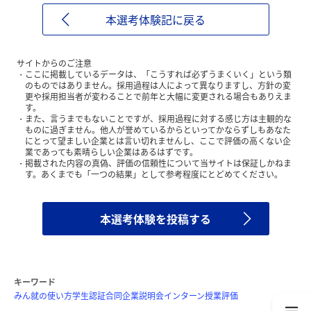
本選考体験記に戻る
サイトからのご注意
ここに掲載しているデータは、「こうすれば必ずうまくいく」という類
のものではありません。採用過程は人によって異なりますし、方針の変
更や採用担当者が変わることで前年と大幅に変更される場合もありえま
す。
また、言うまでもないことですが、採用過程に対する感じ方は主観的な
ものに過ぎません。他人が誉めているからといってかならずしもあなた
にとって望ましい企業とは言い切れませんし、ここで評価の高くない企
業であっても素晴らしい企業はあるはずです。
掲載された内容の真偽、評価の信頼性について当サイトは保証しかねま
す。あくまでも「一つの結果」として参考程度にとどめてください。
本選考体験を投稿する
キーワード
みん就の使い方
学生認証
合同企業説明会
インターン
授業評価