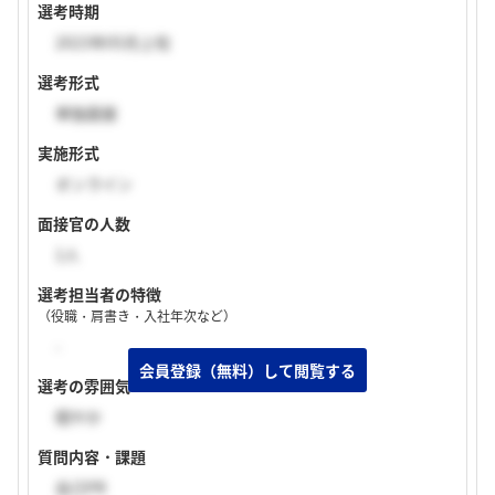
選考時期
2023年05月上旬
選考形式
単独面接
実施形式
オンライン
面接官の人数
1人
選考担当者の特徴
（役職・肩書き・入社年次など）
-
選考の雰囲気
穏やか
質問内容・課題
自己PR