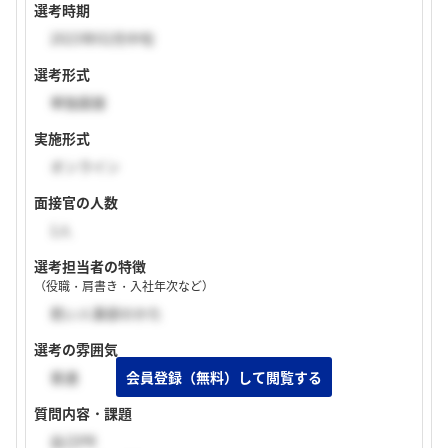
選考時期
2023年02月中旬
選考形式
単独面接
実施形式
オンライン
面接官の人数
1人
選考担当者の特徴
（役職・肩書き・入社年次など）
若い人事部のかた
選考の雰囲気
普通
質問内容・課題
自己PR