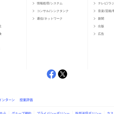
情報処理/システム
テレビ/ラ
コンサル/シンクタンク
音楽/芸能/
通信/ネットワーク
新聞
社
出版
険
広告
等
インターン
授業評価
ちら
グループ規約
プライバシーポリシー
外部送信ポリシー
カス