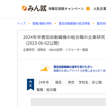
体験記投稿キャンペーン
人気企
トップ
電機/機械/材料
豊田自動織機の就活情報
豊田自
Post
Ranking
PickUp
投稿する
ランキングを見る
注目の企業特集
2024年卒豊田自動織機の総合職の企業研
（2023-06-02公開）
企業研究・説明会・OBOG訪問・リクルーター面談
Vote
投票する
豊田自動織機の選考を受けた方へ
動画で知ろう！業界・
後輩のためにアドバイスを残しませんか？あ
24年卒
理系
男性
学校名
：
非公開
職種
：
総合職