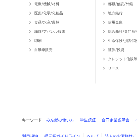
電機/機械/材料
都銀/信託/外銀
医薬/化学/化粧品
地方銀行
食品/水産/農林
信用金庫
繊維/アパレル服飾
総合商社/専門商
印刷
生命保険/損害保
自動車販売
証券/投資
クレジット信販
リース
キーワード
みん就の使い方
学生認証
合同企業説明会
利用規約
掲示板ガイドライン
ヘルプ
法人のお客様はこ