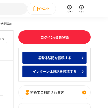
イベント
ログイン
ヘルプ
前活動詳細
Event
の新卒就職人気企業ランキング
みんなのインターン人気企業ランキン
直近のイベント一覧
ログイン/会員登録
87
)
もっと見る
 IT・DX現場社員インタビュー
選考体験記を投稿する
の新卒就職人気企業ランキング
みんなのインターン人気企業ランキン
インターン体験記を投稿する
初めてご利用される方