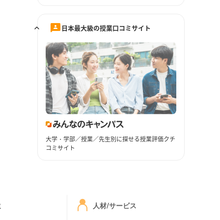
日本最大級の授業口コミサイト
大学・学部／授業／先生別に探せる授業評価クチ
コミサイト
ミ
人材/サービス