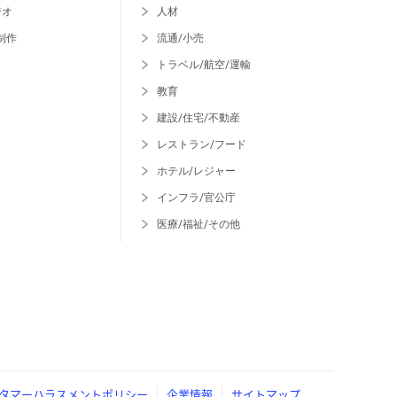
ジオ
人材
制作
流通/小売
トラベル/航空/運輸
教育
建設/住宅/不動産
レストラン/フード
ホテル/レジャー
インフラ/官公庁
医療/福祉/その他
タマーハラスメントポリシー
企業情報
サイトマップ