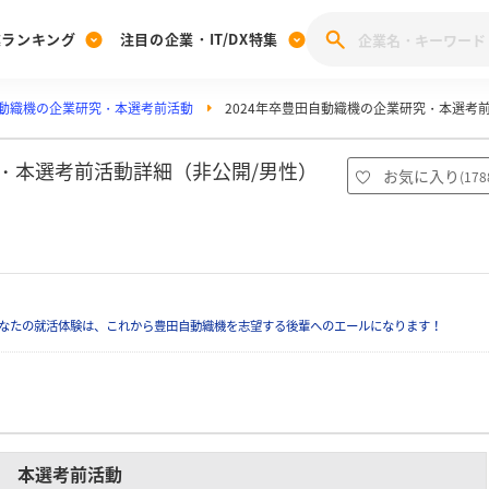
業ランキング
注目の企業・IT/DX特集
動織機の企業研究・本選考前活動
2024年卒豊田自動織機の企業研究・本選考
注目の企業特集
みんなのIT業界新卒就職人気企業ランキング
みんな
[27卒] 本選考体験記投稿キャンペーン
28卒 注目企業特集
27卒 注目企業特集
みんなのDX企業就職ブランド調査
究・本選考前活動詳細（非公開/男性）
お気に入り
(
178
注目のIT・DX企業特集
28卒 IT・DX企業特集
27卒 IT・DX企業特集
28卒
みんなのIT業界新卒就職人気企業ランキング
みんな
企業研究
なたの就活体験は、これから豊田自動織機を志望する後輩へのエールになります！
本選考前活動