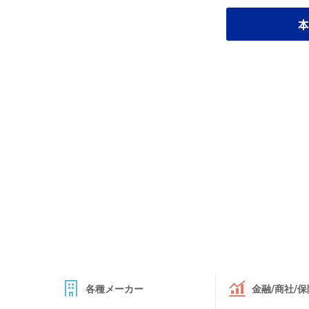
本
各種メーカー
金融/商社/保