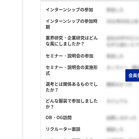
インターンシップの参加
参加した
インターンシップの参加時
2022年09月上
期
業界研究・企業研究はどん
会社のHPや口
な風にしましたか？
ながら自bンと
セミナー・説明会の参加
参加した
セミナー・説明会の実施形
オンライン（顔
式
会員
選考とは関係あるものでし
関係なかった
たか？
どんな服装で参加しました
カジュアル
か？
OB・OG訪問
訪問しなかった
リクルーター面談
面談した