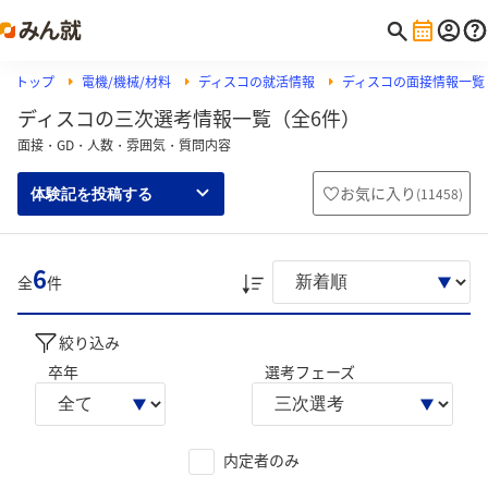
トップ
電機/機械/材料
ディスコの就活情報
ディスコの面接情報一覧
ディスコの三次選考情報一覧（全6件）
面接・GD・人数・雰囲気・質問内容
お気に入り
(
11458
)
体験記を投稿する
6
全
件
絞り込み
卒年
選考フェーズ
内定者のみ