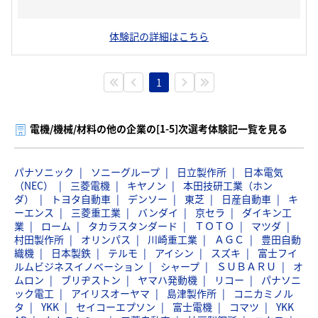
体験記の詳細はこちら
1
電機/機械/材料の他の企業の[1-5]次選考体験記一覧を見る
パナソニック
ソニーグループ
日立製作所
日本電気
（NEC）
三菱電機
キヤノン
本田技研工業（ホン
ダ）
トヨタ自動車
デンソー
東芝
日産自動車
キ
ーエンス
三菱重工業
バンダイ
京セラ
ダイキン工
業
ローム
タカラスタンダード
ＴＯＴＯ
マツダ
村田製作所
オリンパス
川崎重工業
ＡＧＣ
豊田自動
織機
日本製鉄
テルモ
アイシン
スズキ
富士フイ
ルムビジネスイノベーション
シャープ
ＳＵＢＡＲＵ
オ
ムロン
ブリヂストン
ヤマハ発動機
リコー
パナソニ
ック電工
アイリスオーヤマ
島津製作所
コニカミノル
タ
YKK
セイコーエプソン
富士電機
コマツ
YKK