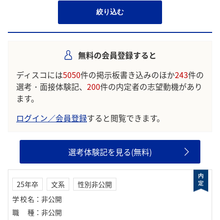
絞り込む
無料の会員登録すると
ディスコには
5050
件の掲示板書き込みのほか
243
件の
選考・面接体験記、
200
件の内定者の志望動機があり
ます。
ログイン／会員登録
すると閲覧できます。
選考体験記を見る(無料)
25年卒
文系
性別非公開
学校名
：
非公開
職種
：
非公開