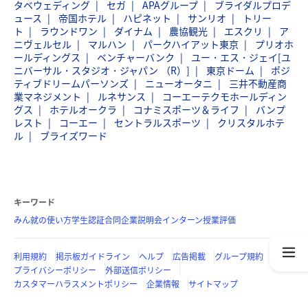
タベウェディング
セガ
APAグループ
ブライダルプロデ
ュース
帝国ホテル
ハピネット
サンリオ
トリー
ト
ラウンドワン
ダイナム
農協観光
エスクリ
ア
ニヴェルセル
マルハン
パークハイアット東京
プリオホ
ールディングス
ベンチャーバンク
ユー・エス・ジェイ[ユ
ニバーサル・スタジオ・ジャパン （R）]
東京ドーム
ポジ
ティブドリームパーソンズ
ニューオータニ
三井不動産商
業マネジメント
ルネサンス
コーエーテクモホールディン
グス
ホテルオークラ
コナミスポーツ＆ライフ
バンプ
レスト
コーエー
セントラルスポーツ
クリスタルホテ
ル
ブライズワード
キーワード
みん就の使い方
学生認証
合同企業説明会
インターン
授業評価
利用規約
掲示板ガイドライン
ヘルプ
広告掲載
グループ規約
プライバシーポリシー
外部送信ポリシー
カスタマーハラスメントポリシー
企業情報
サイトマップ