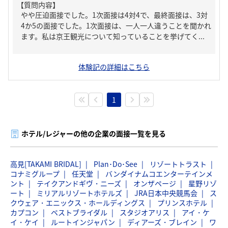
【質問内容】
やや圧迫面接でした。1次面接は4対4で、最終面接は、3対
4か5の面接でした。1次面接は、一人一人違うことを聞かれ
ます。私は京王観光について知っていることを挙げてく...
体験記の詳細はこちら
1
ホテル/レジャーの他の企業の面接一覧を見る
高見[TAKAMI BRIDAL]
Plan･Do･See
リゾートトラスト
コナミグループ
任天堂
バンダイナムコエンターテインメ
ント
テイクアンドギヴ・ニーズ
オンザページ
星野リゾ
ート
ミリアルリゾートホテルズ
JRA日本中央競馬会
ス
クウェア・エニックス・ホールディングス
プリンスホテル
カプコン
ベストブライダル
スタジオアリス
アイ・ケ
イ・ケイ
ルートインジャパン
ディアーズ・ブレイン
ワ