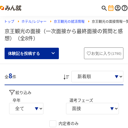
トップ
ホテル/レジャー
京王観光の就活情報
京王観光の面接情報一
京王観光の面接（一次面接から最終面接の質問と感
想）（全8件）
お気に入り
(
1790
)
体験記を投稿する
8
全
件
絞り込み
卒年
選考フェーズ
内定者のみ