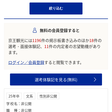
絞り込む
無料の会員登録すると
京王観光には
1196
件の掲示板書き込みのほか
18
件の
選考・面接体験記、
11
件の内定者の志望動機があり
ます。
ログイン／会員登録
すると閲覧できます。
選考体験記を見る(無料)
25年卒
文系
性別非公開
学校名
：
非公開
職種
：
非公開