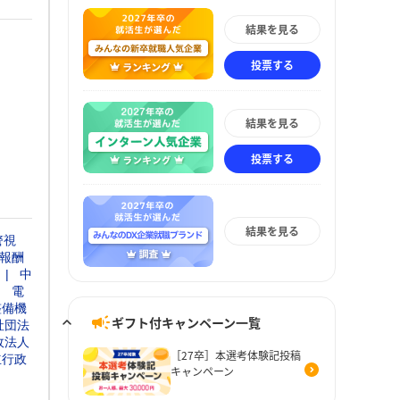
結果を見る
投票する
結果を見る
投票する
結果を見る
警視
報酬
中
電
整備機
ギフト付キャンペーン一覧
社団法
政法人
［27卒］本選考体験記投稿
立行政
キャンペーン