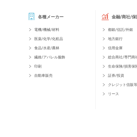
各種メーカー
金融/商社/保
電機/機械/材料
都銀/信託/外銀
医薬/化学/化粧品
地方銀行
食品/水産/農林
信用金庫
繊維/アパレル服飾
総合商社/専門商
印刷
生命保険/損害保
自動車販売
証券/投資
クレジット信販
リース