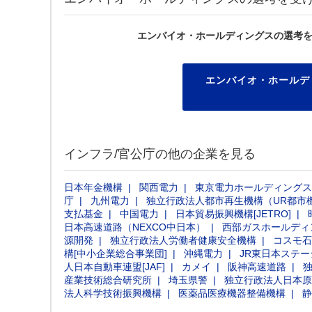
エンバイオ・ホールディングスの選考
エンバイオ・ホールデ
インフラ/官公庁の他の企業を見る
日本年金機構
関西電力
東京電力ホールディングス
庁
九州電力
独立行政法人都市再生機構（UR都市
支払基金
中国電力
日本貿易振興機構[JETRO]
日本高速道路（NEXCO中日本）
西部ガスホールディ
源開発
独立行政法人労働者健康安全機構
コスモ石
構[中小企業総合事業団]
沖縄電力
JR東日本ステ
人日本自動車連盟[JAF]
カメイ
阪神高速道路
産業技術総合研究所
埼玉県警
独立行政法人日本原
法人科学技術振興機構
医薬品医療機器整備機構
静