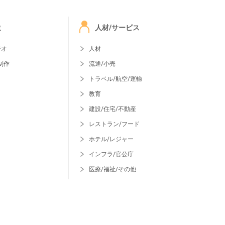
ミ
人材/サービス
ジオ
人材
制作
流通/小売
トラベル/航空/運輸
教育
建設/住宅/不動産
レストラン/フード
ホテル/レジャー
インフラ/官公庁
医療/福祉/その他