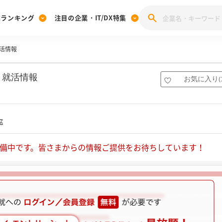
業ランキング
注目の企業・IT/DX特集
活情報
注目の企業特集
みんなのIT業界新卒就職人気企業ランキング
みんな
[27卒] 本選考体験記投稿キャンペーン
28卒 注目企業特集
27卒 注目企業特集
みんなのDX企業就職ブランド調査
・就活情報
お気に入り
(
注目のIT・DX企業特集
28卒 IT・DX企業特集
27卒 IT・DX企業特集
28卒
みんなのIT業界新卒就職人気企業ランキング
みんな
率
企業研究
備中です。皆さまからの情報ご提供をお待ちしています！