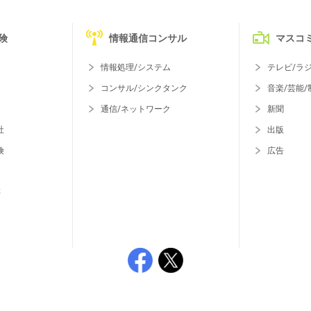
険
情報通信コンサル
マスコ
情報処理/システム
テレビ/ラ
コンサル/シンクタンク
音楽/芸能/
通信/ネットワーク
新聞
社
出版
険
広告
等