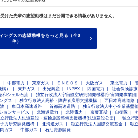
を受けた先輩の志望動機はまだ公開できる情報がありません。
ィングスの志望動機をもっと見る（全0
件）
中部電力
東京ガス
ＥＮＥＯＳ
大阪ガス
東北電力
機構）
東邦ガス
出光興産
INPEX
四国電力
社会保険診療
昭和シェル石油
独立行政法人宇宙航空研究開発機構[宇宙開発事業団]
ングス
独立行政法人高齢・障害者雇用支援機構
西日本高速道路
油
東日本高速道路
首都高速道路
独立行政法人中小企業基盤
ーションサービス
北海道電力
北陸電力
京葉瓦斯
自衛隊
独立行政法人鉄道建設・運輸施設整備支援機構[鉄道建設公団]
独立行
子力研究開発機構
北海道ガス
独立行政法人国際交流基金
独
岡ガス
中部ガス
石油資源開発