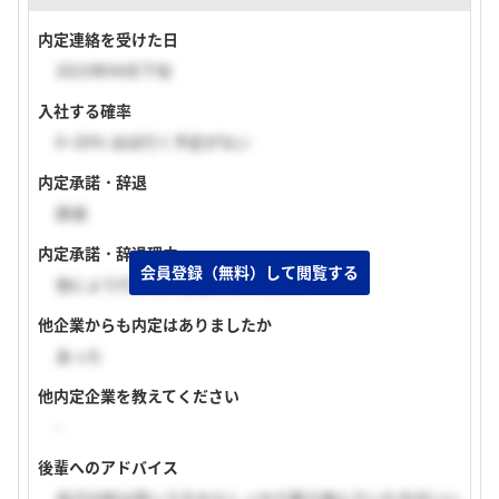
内定連絡を受けた日
2023年04月下旬
入社する確率
0~20% ほぼ行く予定がない
内定承諾・辞退
辞退
内定承諾・辞退理由
会員登録（無料）して閲覧する
他により行きたい企業があったから
他企業からも内定はありましたか
あった
他内定企業を教えてください
-
後輩へのアドバイス
自己分析は早いうちからしっかり取り組んでいた方がいい